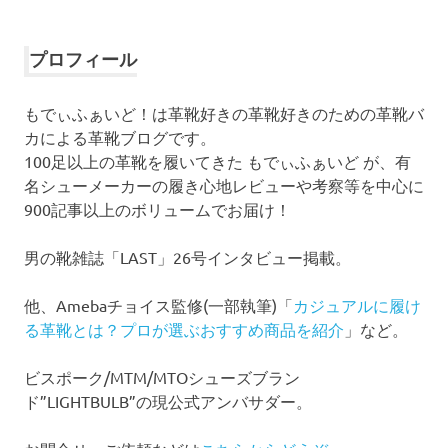
ー
カ
イ
プロフィール
ブ
もでぃふぁいど！は革靴好きの革靴好きのための革靴バ
カによる革靴ブログです。
100足以上の革靴を履いてきた もでぃふぁいど が、有
名シューメーカーの履き心地レビューや考察等を中心に
900記事以上のボリュームでお届け！
男の靴雑誌「LAST」26号インタビュー掲載。
他、Amebaチョイス監修(一部執筆)「
カジュアルに履け
る革靴とは？プロが選ぶおすすめ商品を紹介
」など。
ビスポーク/MTM/MTOシューズブラン
ド”LIGHTBULB”の現公式アンバサダー。