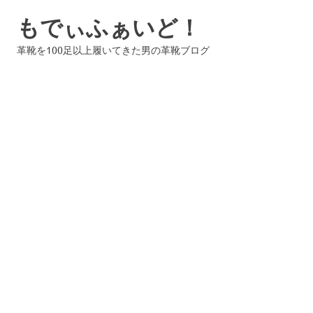
コ
もでぃふぁいど！
ン
テ
革靴を100足以上履いてきた男の革靴ブログ
ン
ツ
へ
ス
キ
ッ
プ