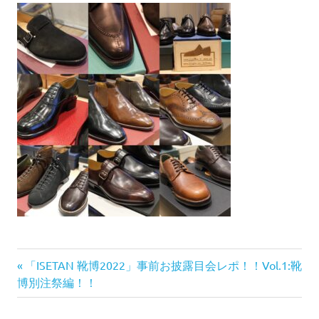
前
投
「ISETAN 靴博2022」事前お披露目会レポ！！Vol.1:靴
の
博別注祭編！！
稿
記
事: