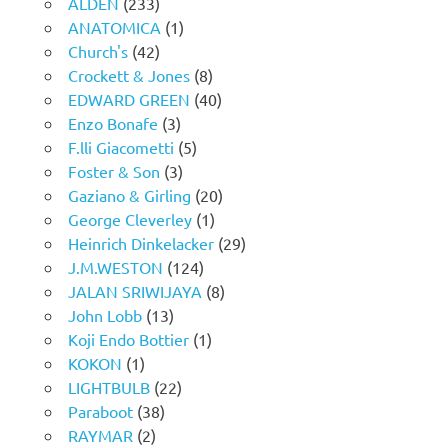
ALDEN
(233)
ANATOMICA
(1)
Church's
(42)
Crockett & Jones
(8)
EDWARD GREEN
(40)
Enzo Bonafe
(3)
F.lli Giacometti
(5)
Foster & Son
(3)
Gaziano & Girling
(20)
George Cleverley
(1)
Heinrich Dinkelacker
(29)
J.M.WESTON
(124)
JALAN SRIWIJAYA
(8)
John Lobb
(13)
Koji Endo Bottier
(1)
KOKON
(1)
LIGHTBULB
(22)
Paraboot
(38)
RAYMAR
(2)