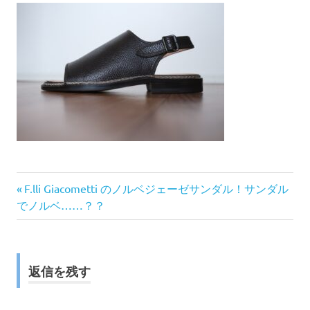
前
投
F.lli Giacometti のノルベジェーゼサンダル！サンダル
の
でノルベ……？？
稿
記
事:
ナ
返信を残す
ビ
ゲ