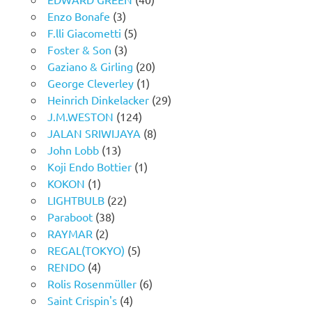
Enzo Bonafe
(3)
F.lli Giacometti
(5)
Foster & Son
(3)
Gaziano & Girling
(20)
George Cleverley
(1)
Heinrich Dinkelacker
(29)
J.M.WESTON
(124)
JALAN SRIWIJAYA
(8)
John Lobb
(13)
Koji Endo Bottier
(1)
KOKON
(1)
LIGHTBULB
(22)
Paraboot
(38)
RAYMAR
(2)
REGAL(TOKYO)
(5)
RENDO
(4)
Rolis Rosenmüller
(6)
Saint Crispin's
(4)