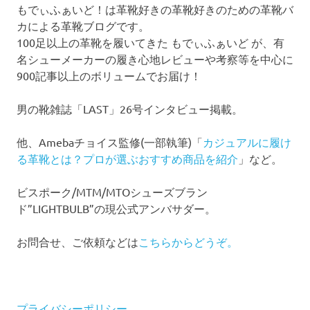
もでぃふぁいど！は革靴好きの革靴好きのための革靴バ
カによる革靴ブログです。
100足以上の革靴を履いてきた もでぃふぁいど が、有
名シューメーカーの履き心地レビューや考察等を中心に
900記事以上のボリュームでお届け！
男の靴雑誌「LAST」26号インタビュー掲載。
他、Amebaチョイス監修(一部執筆)「
カジュアルに履け
る革靴とは？プロが選ぶおすすめ商品を紹介
」など。
ビスポーク/MTM/MTOシューズブラン
ド”LIGHTBULB”の現公式アンバサダー。
お問合せ、ご依頼などは
こちらからどうぞ。
プライバシーポリシー