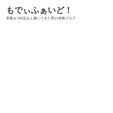
コ
もでぃふぁいど！
ン
テ
革靴を100足以上履いてきた男の革靴ブログ
ン
ツ
へ
ス
キ
ッ
プ