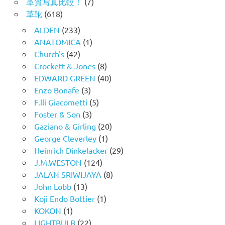
革質写真比較！
(7)
革靴
(618)
ALDEN
(233)
ANATOMICA
(1)
Church's
(42)
Crockett & Jones
(8)
EDWARD GREEN
(40)
Enzo Bonafe
(3)
F.lli Giacometti
(5)
Foster & Son
(3)
Gaziano & Girling
(20)
George Cleverley
(1)
Heinrich Dinkelacker
(29)
J.M.WESTON
(124)
JALAN SRIWIJAYA
(8)
John Lobb
(13)
Koji Endo Bottier
(1)
KOKON
(1)
LIGHTBULB
(22)