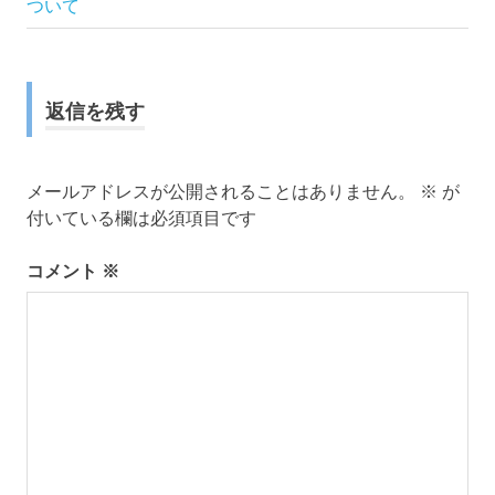
稿
記
ついて
事:
ナ
ビ
返信を残す
ゲ
ー
メールアドレスが公開されることはありません。
※
が
付いている欄は必須項目です
シ
コメント
※
ョ
ン