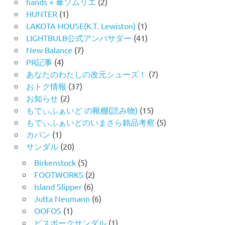
hands × 傘ソムリエ
(2)
HUNTER
(1)
LAKOTA HOUSE(K.T. Lewiston)
(1)
LIGHTBULB公式アンバサダー
(41)
New Balance
(7)
PR記事
(4)
あなたのわたしの改元シューズ！
(7)
おトク情報
(37)
お知らせ
(2)
もでぃふぁいど の靴棚(読み物)
(15)
もでぃふぁいどのいまさら銘品考察
(5)
カバン
(1)
サンダル
(20)
Birkenstock
(5)
FOOTWORKS
(2)
Island Slipper
(6)
Jutta Neumann
(6)
OOFOS
(1)
ビスポークサンダル
(1)