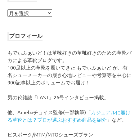
ア
ー
カ
イ
プロフィール
ブ
もでぃふぁいど！は革靴好きの革靴好きのための革靴バ
カによる革靴ブログです。
100足以上の革靴を履いてきた もでぃふぁいど が、有
名シューメーカーの履き心地レビューや考察等を中心に
900記事以上のボリュームでお届け！
男の靴雑誌「LAST」26号インタビュー掲載。
他、Amebaチョイス監修(一部執筆)「
カジュアルに履け
る革靴とは？プロが選ぶおすすめ商品を紹介
」など。
ビスポーク/MTM/MTOシューズブラン