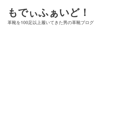
コ
もでぃふぁいど！
ン
テ
革靴を100足以上履いてきた男の革靴ブログ
ン
ツ
へ
ス
キ
ッ
プ