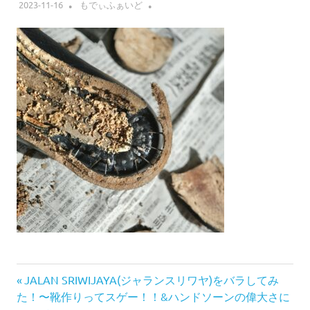
2023-11-16
もでぃふぁいど
前
投
JALAN SRIWIJAYA(ジャランスリワヤ)をバラしてみ
の
た！〜靴作りってスゲー！！&ハンドソーンの偉大さに