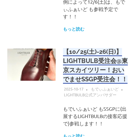
例によって12/6(土)は、もで
ぃふぁいど も参戦予定で
す！！
もっと読む
【10/25(土)-26(日)】
LIGHTBULB受注会@東
京スカイツリー！おい
でませSSGP受注会！！
2025-10-17
もでぃふぁいど
LIGHTBULB公式アンバサダー
もでいふぁいど もSSGPに(出
展するLIGHTBULBの接客応援
で)参戦します！！
もっと読む