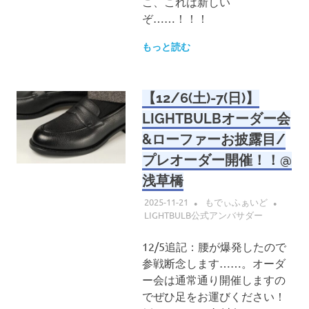
こ、これは新しい
ぞ……！！！
もっと読む
【12/6(土)-7(日)】
LIGHTBULBオーダー会
&ローファーお披露目/
プレオーダー開催！！@
浅草橋
2025-11-21
もでぃふぁいど
LIGHTBULB公式アンバサダー
12/5追記：腰が爆発したので
参戦断念します……。オーダ
ー会は通常通り開催しますの
でぜひ足をお運びください！