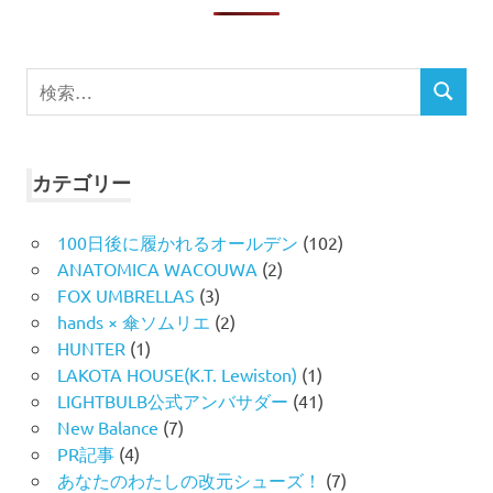
ジ
送
検
り
検
索
索
対
象:
カテゴリー
100日後に履かれるオールデン
(102)
ANATOMICA WACOUWA
(2)
FOX UMBRELLAS
(3)
hands × 傘ソムリエ
(2)
HUNTER
(1)
LAKOTA HOUSE(K.T. Lewiston)
(1)
LIGHTBULB公式アンバサダー
(41)
New Balance
(7)
PR記事
(4)
あなたのわたしの改元シューズ！
(7)