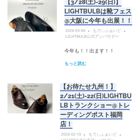
【3/28(土)-29(日)】
LIGHTBULBは靴フェス
@大阪に今年も出展！！
2026-03-06
もでぃふぁいど
LIGHTBULB公式アンバサダー
今年も！！出ます！！
もっと読む
【お待たせ九州！】
2/21(土)-22(日)LIGHTBU
LBトランクショー@トレ
ーディングポスト福岡
店！
2026-02-10
もでぃふぁいど
LIGHTBULB公式アンバサダー