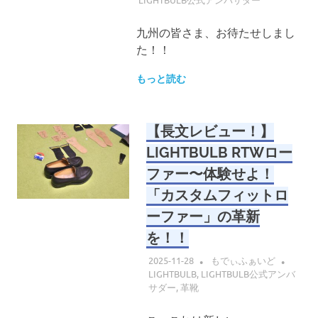
九州の皆さま、お待たせしまし
た！！
もっと読む
【長文レビュー！】
LIGHTBULB RTWロー
ファー〜体験せよ！
「カスタムフィットロ
ーファー」の革新
を！！
2025-11-28
もでぃふぁいど
LIGHTBULB
,
LIGHTBULB公式アンバ
サダー
,
革靴