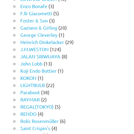
Enzo Bonafe
(3)
F.lli Giacometti
(5)
Foster & Son
(3)
Gaziano & Girling
(20)
George Cleverley
(1)
Heinrich Dinkelacker
(29)
J.M.WESTON
(124)
JALAN SRIWIJAYA
(8)
John Lobb
(13)
Koji Endo Bottier
(1)
KOKON
(1)
LIGHTBULB
(22)
Paraboot
(38)
RAYMAR
(2)
REGAL(TOKYO)
(5)
RENDO
(4)
Rolis Rosenmüller
(6)
Saint Crispin's
(4)