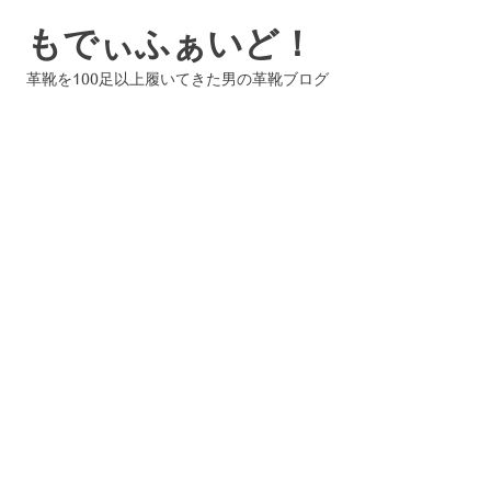
コ
もでぃふぁいど！
ン
テ
革靴を100足以上履いてきた男の革靴ブログ
ン
ツ
へ
ス
キ
ッ
プ