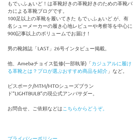
もでぃふぁいど！は革靴好きの革靴好きのための革靴バ
カによる革靴ブログです。
100足以上の革靴を履いてきた もでぃふぁいど が、有
名シューメーカーの履き心地レビューや考察等を中心に
900記事以上のボリュームでお届け！
男の靴雑誌「LAST」26号インタビュー掲載。
他、Amebaチョイス監修(一部執筆)「
カジュアルに履け
る革靴とは？プロが選ぶおすすめ商品を紹介
」など。
ビスポーク/MTM/MTOシューズブラン
ド”LIGHTBULB”の現公式アンバサダー。
お問合せ、ご依頼などは
こちらからどうぞ。
プライバシーポリシー