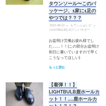
タウンソール〜このパ
ッケージ、1家に1足の
やつでは？？？
2025-08-22
もでぃふぁいど
LIGHTBULB公式アンバサダー
お盆明け労働お疲れ様でし
た……！！(この部分お盆明け
初日に書いていますので早く
こうなってほしい)
もっと読む
【着弾！！】
LIGHTBULB鹿ホールカ
ット！！……鹿ホールカ