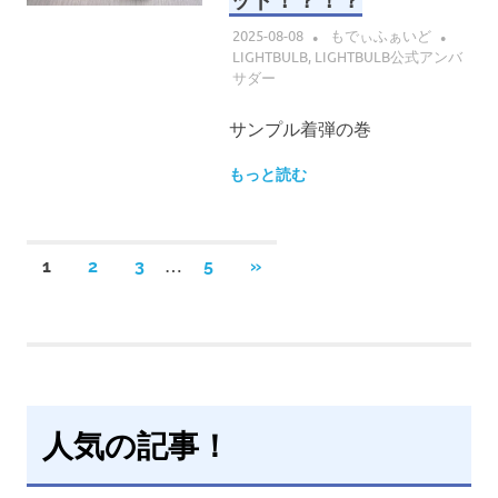
ット！？！？
2025-08-08
もでぃふぁいど
LIGHTBULB
,
LIGHTBULB公式アンバ
サダー
サンプル着弾の巻
もっと読む
投
…
次
1
2
3
5
»
の
稿
記
事
の
ペ
人気の記事！
ー