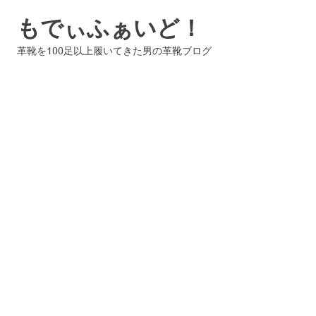
コ
もでぃふぁいど！
ン
テ
革靴を100足以上履いてきた男の革靴ブログ
ン
ツ
へ
ス
キ
ッ
プ