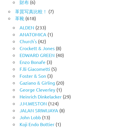
財布
(6)
革質写真比較！
(7)
革靴
(618)
ALDEN
(233)
ANATOMICA
(1)
Church's
(42)
Crockett & Jones
(8)
EDWARD GREEN
(40)
Enzo Bonafe
(3)
F.lli Giacometti
(5)
Foster & Son
(3)
Gaziano & Girling
(20)
George Cleverley
(1)
Heinrich Dinkelacker
(29)
J.M.WESTON
(124)
JALAN SRIWIJAYA
(8)
John Lobb
(13)
Koji Endo Bottier
(1)