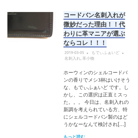
コードバン名刺入れが
微妙だった理由！！代
わりに革マニアが選ぶ
ならコレ！！！
2019-03-05
もでぃふぁいど
名刺入れ
,
革小物
ホーウィンのシェルコードバ
ンの香りでメシ3杯はいけそう
な、もでぃふぁいど です。し
かし、この選択は正直ミスっ
た。。。 今日は、名刺入れの
新調を考えられている方、特
にシェルコードバン製のはど
うかなーなんて検討され[…]
もっと読む