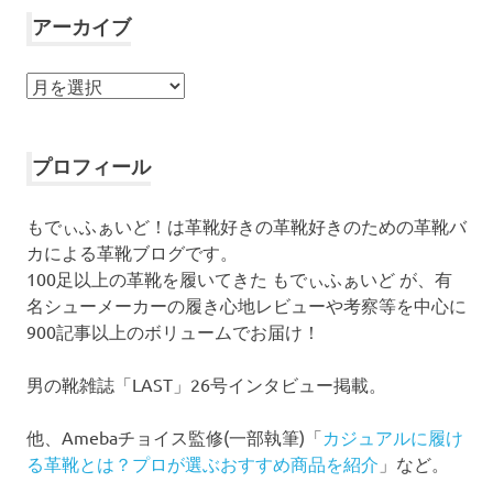
アーカイブ
ア
ー
カ
イ
プロフィール
ブ
もでぃふぁいど！は革靴好きの革靴好きのための革靴バ
カによる革靴ブログです。
100足以上の革靴を履いてきた もでぃふぁいど が、有
名シューメーカーの履き心地レビューや考察等を中心に
900記事以上のボリュームでお届け！
男の靴雑誌「LAST」26号インタビュー掲載。
他、Amebaチョイス監修(一部執筆)「
カジュアルに履け
る革靴とは？プロが選ぶおすすめ商品を紹介
」など。