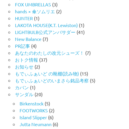
FOX UMBRELLAS
(3)
hands × 傘ソムリエ
(2)
HUNTER
(1)
LAKOTA HOUSE(K.T. Lewiston)
(1)
LIGHTBULB公式アンバサダー
(41)
New Balance
(7)
PR記事
(4)
あなたのわたしの改元シューズ！
(7)
おトク情報
(37)
お知らせ
(2)
もでぃふぁいど の靴棚(読み物)
(15)
もでぃふぁいどのいまさら銘品考察
(5)
カバン
(1)
サンダル
(20)
Birkenstock
(5)
FOOTWORKS
(2)
Island Slipper
(6)
Jutta Neumann
(6)