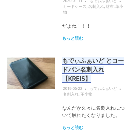
2020-01-11
もでぃふぁいど
カードケース
,
名刺入れ
,
財布
,
革小
物
だよね！！！
もっと読む
もでぃふぁいど とコー
ドバン名刺入れ
【KREIS】
2019-06-22
もでぃふぁいど
名刺入れ
,
革小物
なんだか久々に名刺入れにつ
いて触れたくなりました。
もっと読む