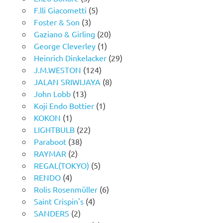
F.lli Giacometti
(5)
Foster & Son
(3)
Gaziano & Girling
(20)
George Cleverley
(1)
Heinrich Dinkelacker
(29)
J.M.WESTON
(124)
JALAN SRIWIJAYA
(8)
John Lobb
(13)
Koji Endo Bottier
(1)
KOKON
(1)
LIGHTBULB
(22)
Paraboot
(38)
RAYMAR
(2)
REGAL(TOKYO)
(5)
RENDO
(4)
Rolis Rosenmüller
(6)
Saint Crispin's
(4)
SANDERS
(2)