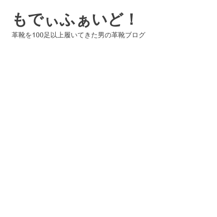
コ
もでぃふぁいど！
ン
テ
革靴を100足以上履いてきた男の革靴ブログ
ン
ツ
へ
ス
キ
ッ
プ