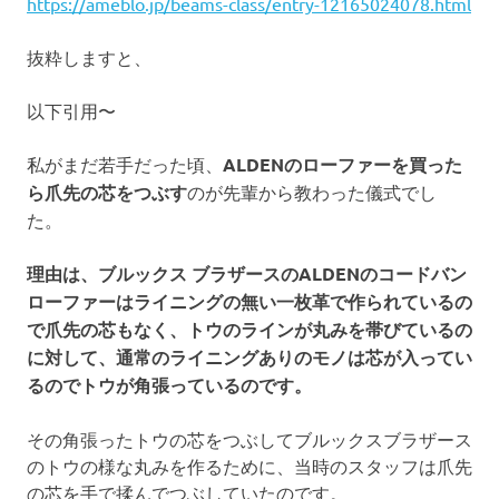
https://ameblo.jp/beams-class/entry-12165024078.html
抜粋しますと、
以下引用〜
私がまだ若手だった頃、
ALDENのローファーを買った
ら爪先の芯をつぶす
のが先輩から教わった儀式でし
た。
理由は、ブルックス ブラザースのALDENのコードバン
ローファーはライニングの無い一枚革で作られているの
で爪先の芯もなく、トウのラインが丸みを帯びているの
に対して、通常のライニングありのモノは芯が入ってい
るのでトウが角張っているのです。
その角張ったトウの芯をつぶしてブルックスブラザース
のトウの様な丸みを作るために、当時のスタッフは爪先
の芯を手で揉んでつぶしていたのです。