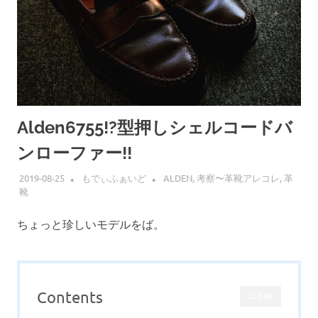
Alden6755!?型押しシェルコードバ
ンローファー!!
2019-08-25
もでぃふぁいど
ALDEN
,
考察〜革靴アレコレ
,
革
靴
ちょっと珍しいモデルをば。
Contents
CLOSE