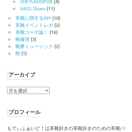
SHETLANDFOX
(4)
VASS Shoes
(11)
革靴に関するDIY
(10)
革靴イベントレポ
(2)
革靴コーデ論！
(16)
靴修理
(3)
靴磨ミュージック
(2)
鞄
(1)
アーカイブ
ア
ー
カ
イ
プロフィール
ブ
もでぃふぁいど！は革靴好きの革靴好きのための革靴バ