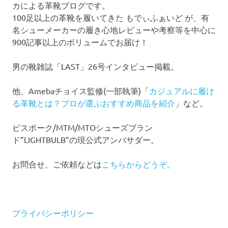
カによる革靴ブログです。
100足以上の革靴を履いてきた もでぃふぁいど が、有
名シューメーカーの履き心地レビューや考察等を中心に
900記事以上のボリュームでお届け！
男の靴雑誌「LAST」26号インタビュー掲載。
他、Amebaチョイス監修(一部執筆)「
カジュアルに履け
る革靴とは？プロが選ぶおすすめ商品を紹介
」など。
ビスポーク/MTM/MTOシューズブラン
ド”LIGHTBULB”の現公式アンバサダー。
お問合せ、ご依頼などは
こちらからどうぞ。
プライバシーポリシー