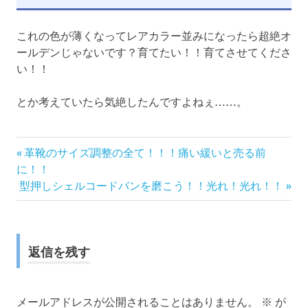
これの色が薄くなってレアカラー並みになったら超絶オ
ールデンじゃないです？育てたい！！育てさせてくださ
い！！
とか考えていたら気絶したんですよねぇ……。
前
投
革靴のサイズ調整の全て！！！痛い緩いと売る前
の
に！！
稿
次
記
型押しシェルコードバンを磨こう！！光れ！光れ！！
の
事:
ナ
記
事:
ビ
返信を残す
ゲ
ー
メールアドレスが公開されることはありません。
※
が