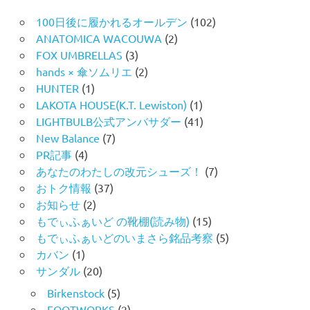
100日後に履かれるオールデン
(102)
ANATOMICA WACOUWA
(2)
FOX UMBRELLAS
(3)
hands × 傘ソムリエ
(2)
HUNTER
(1)
LAKOTA HOUSE(K.T. Lewiston)
(1)
LIGHTBULB公式アンバサダー
(41)
New Balance
(7)
PR記事
(4)
あなたのわたしの改元シューズ！
(7)
おトク情報
(37)
お知らせ
(2)
もでぃふぁいど の靴棚(読み物)
(15)
もでぃふぁいどのいまさら銘品考察
(5)
カバン
(1)
サンダル
(20)
Birkenstock
(5)
FOOTWORKS
(2)