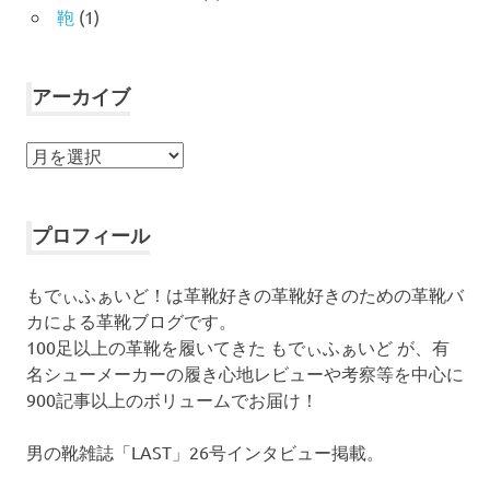
鞄
(1)
アーカイブ
ア
ー
カ
イ
プロフィール
ブ
もでぃふぁいど！は革靴好きの革靴好きのための革靴バ
カによる革靴ブログです。
100足以上の革靴を履いてきた もでぃふぁいど が、有
名シューメーカーの履き心地レビューや考察等を中心に
900記事以上のボリュームでお届け！
男の靴雑誌「LAST」26号インタビュー掲載。