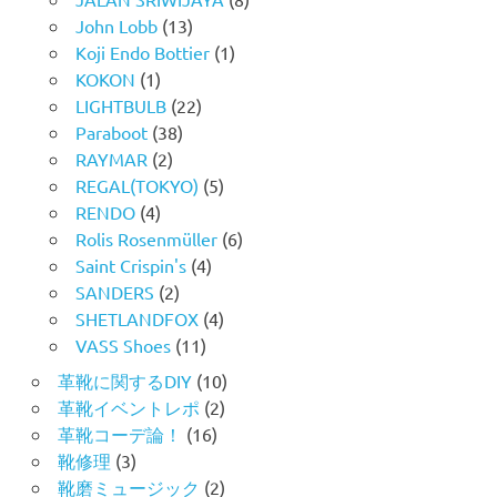
John Lobb
(13)
Koji Endo Bottier
(1)
KOKON
(1)
LIGHTBULB
(22)
Paraboot
(38)
RAYMAR
(2)
REGAL(TOKYO)
(5)
RENDO
(4)
Rolis Rosenmüller
(6)
Saint Crispin's
(4)
SANDERS
(2)
SHETLANDFOX
(4)
VASS Shoes
(11)
革靴に関するDIY
(10)
革靴イベントレポ
(2)
革靴コーデ論！
(16)
靴修理
(3)
靴磨ミュージック
(2)