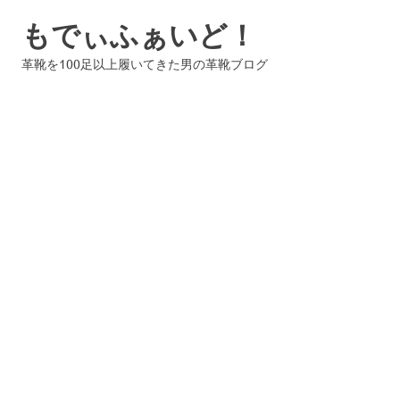
コ
もでぃふぁいど！
ン
テ
革靴を100足以上履いてきた男の革靴ブログ
ン
ツ
へ
ス
キ
ッ
プ