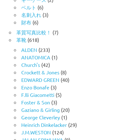
ベルト
(6)
名刺入れ
(3)
財布
(6)
革質写真比較！
(7)
革靴
(618)
ALDEN
(233)
ANATOMICA
(1)
Church's
(42)
Crockett & Jones
(8)
EDWARD GREEN
(40)
Enzo Bonafe
(3)
F.lli Giacometti
(5)
Foster & Son
(3)
Gaziano & Girling
(20)
George Cleverley
(1)
Heinrich Dinkelacker
(29)
J.M.WESTON
(124)
JALAN SRIWIJAYA
(8)