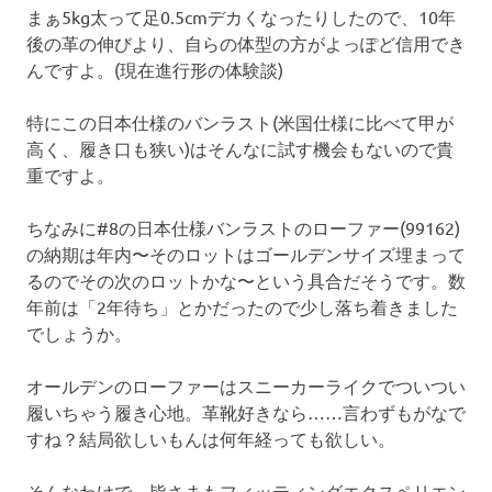
まぁ5kg太って足0.5cmデカくなったりしたので、10年
後の革の伸びより、自らの体型の方がよっぽど信用でき
んですよ。(現在進行形の体験談)
特にこの日本仕様のバンラスト(米国仕様に比べて甲が
高く、履き口も狭い)はそんなに試す機会もないので貴
重ですよ。
ちなみに#8の日本仕様バンラストのローファー(99162)
の納期は年内〜そのロットはゴールデンサイズ埋まって
るのでその次のロットかな〜という具合だそうです。数
年前は「2年待ち」とかだったので少し落ち着きました
でしょうか。
オールデンのローファーはスニーカーライクでついつい
履いちゃう履き心地。革靴好きなら……言わずもがなで
すね？結局欲しいもんは何年経っても欲しい。
そんなわけで、皆さまもフィッティングエクスペリエン