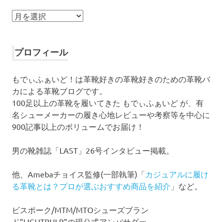
ア
ー
カ
イ
プロフィール
ブ
もでぃふぁいど！は革靴好きの革靴好きのための革靴バ
カによる革靴ブログです。
100足以上の革靴を履いてきた もでぃふぁいど が、有
名シューメーカーの履き心地レビューや考察等を中心に
900記事以上のボリュームでお届け！
男の靴雑誌「LAST」26号インタビュー掲載。
他、Amebaチョイス監修(一部執筆)「
カジュアルに履け
る革靴とは？プロが選ぶおすすめ商品を紹介
」など。
ビスポーク/MTM/MTOシューズブラン
ド”LIGHTBULB”の現公式アンバサダー。