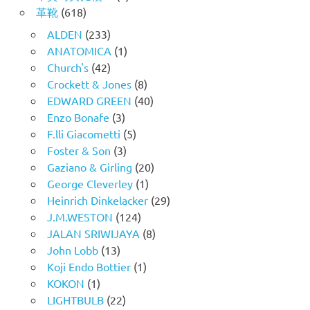
革靴
(618)
ALDEN
(233)
ANATOMICA
(1)
Church's
(42)
Crockett & Jones
(8)
EDWARD GREEN
(40)
Enzo Bonafe
(3)
F.lli Giacometti
(5)
Foster & Son
(3)
Gaziano & Girling
(20)
George Cleverley
(1)
Heinrich Dinkelacker
(29)
J.M.WESTON
(124)
JALAN SRIWIJAYA
(8)
John Lobb
(13)
Koji Endo Bottier
(1)
KOKON
(1)
LIGHTBULB
(22)