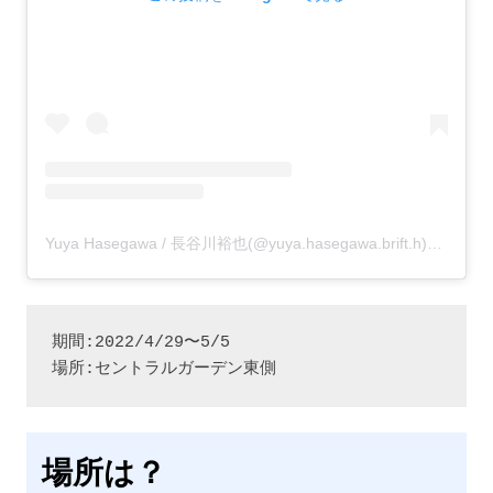
Yuya Hasegawa / 長谷川裕也(@yuya.hasegawa.brift.h)がシェアした投稿
期間:2022/4/29〜5/5

場所:セントラルガーデン東側
場所は？