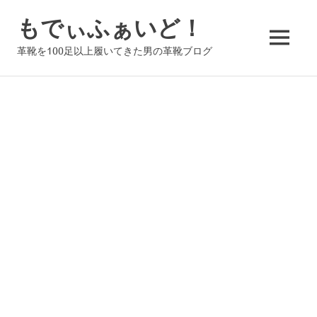
コ
もでぃふぁいど！
ン
テ
MENU
革靴を100足以上履いてきた男の革靴ブログ
ン
ツ
へ
ス
キ
ッ
プ