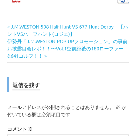
前
投
J.M.WESTON 598 Half Hunt VS 677 Hunt Derby！【ハ
の
ントVSハーフハント(ロジェ)】
稿
次
記
伊勢丹「J.M.WESTON POP UPプロモーション」の事前
の
事:
お披露目会レポ！！〜Vol.1空前絶後の180ローファー
ナ
記
&641ゴルフ！！
事:
ビ
ゲ
返信を残す
ー
シ
メールアドレスが公開されることはありません。
※
が
付いている欄は必須項目です
ョ
ン
コメント
※