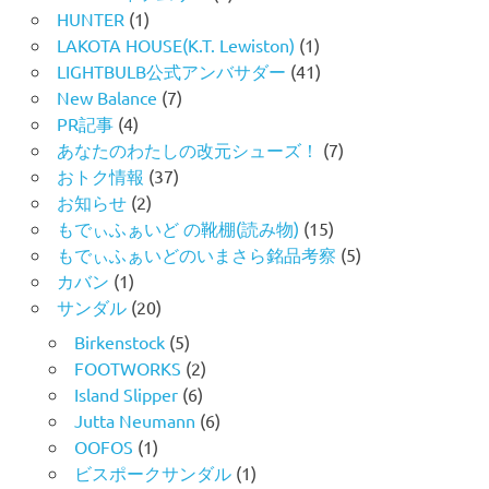
HUNTER
(1)
LAKOTA HOUSE(K.T. Lewiston)
(1)
LIGHTBULB公式アンバサダー
(41)
New Balance
(7)
PR記事
(4)
あなたのわたしの改元シューズ！
(7)
おトク情報
(37)
お知らせ
(2)
もでぃふぁいど の靴棚(読み物)
(15)
もでぃふぁいどのいまさら銘品考察
(5)
カバン
(1)
サンダル
(20)
Birkenstock
(5)
FOOTWORKS
(2)
Island Slipper
(6)
Jutta Neumann
(6)
OOFOS
(1)
ビスポークサンダル
(1)