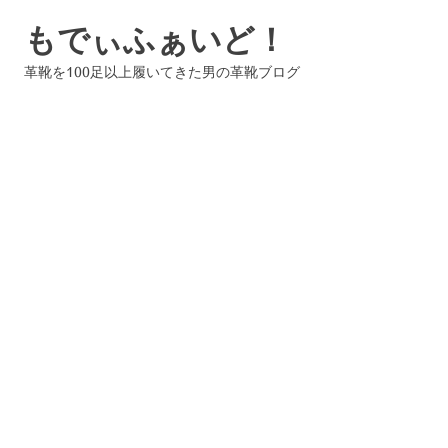
コ
もでぃふぁいど！
ン
テ
革靴を100足以上履いてきた男の革靴ブログ
ン
ツ
へ
ス
キ
ッ
プ