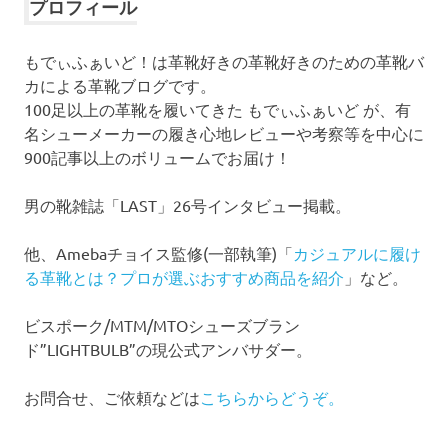
イ
プロフィール
ブ
もでぃふぁいど！は革靴好きの革靴好きのための革靴バ
カによる革靴ブログです。
100足以上の革靴を履いてきた もでぃふぁいど が、有
名シューメーカーの履き心地レビューや考察等を中心に
900記事以上のボリュームでお届け！
男の靴雑誌「LAST」26号インタビュー掲載。
他、Amebaチョイス監修(一部執筆)「
カジュアルに履け
る革靴とは？プロが選ぶおすすめ商品を紹介
」など。
ビスポーク/MTM/MTOシューズブラン
ド”LIGHTBULB”の現公式アンバサダー。
お問合せ、ご依頼などは
こちらからどうぞ。