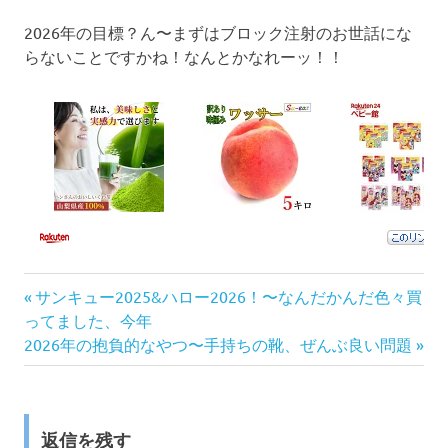
2026年の目標？ん〜まずはブロック注射のお世話にな
らないことですかね！なんとかなれーッ！！
前
投
サンキュー2025&ハロー2026！〜なんだかんだ色々買
の
ってました、今年
稿
次
記
2026年の抱負的なやつ〜手持ちの靴、ぜんぶ良い問題
の
事:
ナ
記
事:
ビ
返信を残す