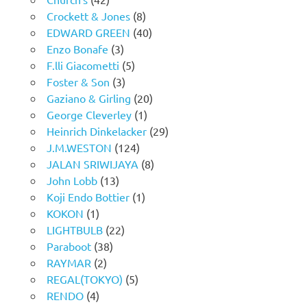
Crockett & Jones
(8)
EDWARD GREEN
(40)
Enzo Bonafe
(3)
F.lli Giacometti
(5)
Foster & Son
(3)
Gaziano & Girling
(20)
George Cleverley
(1)
Heinrich Dinkelacker
(29)
J.M.WESTON
(124)
JALAN SRIWIJAYA
(8)
John Lobb
(13)
Koji Endo Bottier
(1)
KOKON
(1)
LIGHTBULB
(22)
Paraboot
(38)
RAYMAR
(2)
REGAL(TOKYO)
(5)
RENDO
(4)