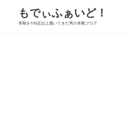
コ
もでぃふぁいど！
ン
テ
革靴を100足以上履いてきた男の革靴ブログ
ン
ツ
へ
ス
キ
ッ
プ