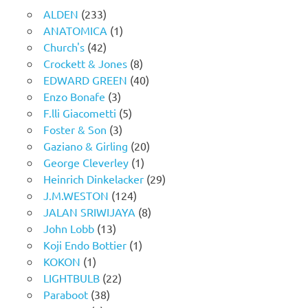
ALDEN
(233)
ANATOMICA
(1)
Church's
(42)
Crockett & Jones
(8)
EDWARD GREEN
(40)
Enzo Bonafe
(3)
F.lli Giacometti
(5)
Foster & Son
(3)
Gaziano & Girling
(20)
George Cleverley
(1)
Heinrich Dinkelacker
(29)
J.M.WESTON
(124)
JALAN SRIWIJAYA
(8)
John Lobb
(13)
Koji Endo Bottier
(1)
KOKON
(1)
LIGHTBULB
(22)
Paraboot
(38)