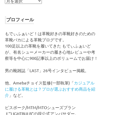
ア
ー
カ
イ
プロフィール
ブ
もでぃふぁいど！は革靴好きの革靴好きのための
革靴バカによる革靴ブログです。
100足以上の革靴を履いてきた もでぃふぁいど
が、有名シューメーカーの履き心地レビューや考
察等を中心に900記事以上のボリュームでお届け！
男の靴雑誌「LAST」26号インタビュー掲載。
他、Amebaチョイス監修(一部執筆)「
カジュアル
に履ける革靴とは？プロが選ぶおすすめ商品を紹
介
」など。
ビスポーク/MTM/MTOシューズブラン
ド”LIGHTBULB”の現公式アンバサダー。