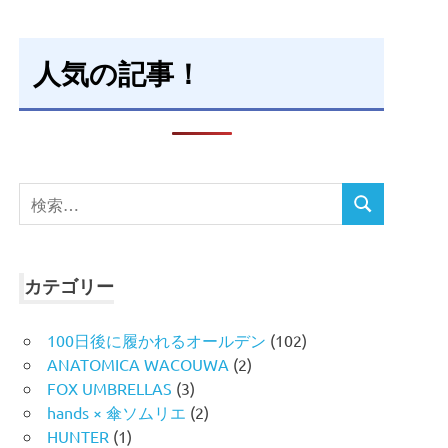
人気の記事！
検
検
索
索
対
象:
カテゴリー
100日後に履かれるオールデン
(102)
ANATOMICA WACOUWA
(2)
FOX UMBRELLAS
(3)
hands × 傘ソムリエ
(2)
HUNTER
(1)