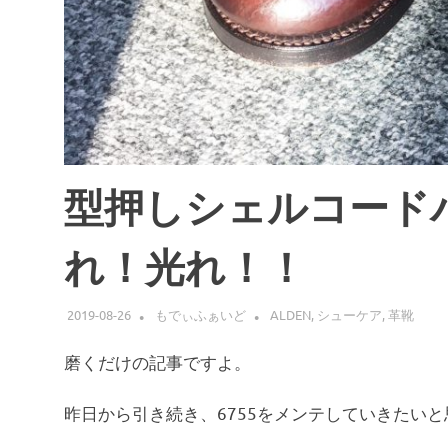
型押しシェルコード
れ！光れ！！
2019-08-26
もでぃふぁいど
ALDEN
,
シューケア
,
革靴
磨くだけの記事ですよ。
昨日から引き続き、6755をメンテしていきたい