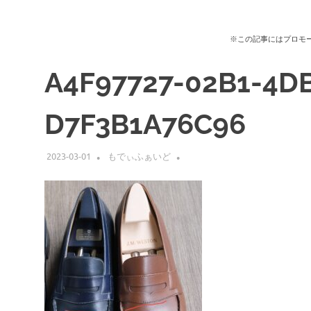
※この記事にはプロモ
A4F97727-02B1-4D
D7F3B1A76C96
2023-03-01
もでぃふぁいど