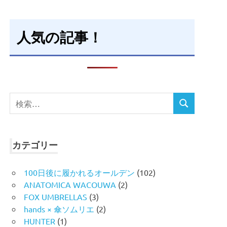
人気の記事！
検
検
索
索
対
象:
カテゴリー
100日後に履かれるオールデン
(102)
ANATOMICA WACOUWA
(2)
FOX UMBRELLAS
(3)
hands × 傘ソムリエ
(2)
HUNTER
(1)