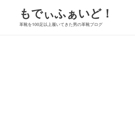
コ
もでぃふぁいど！
ン
テ
革靴を100足以上履いてきた男の革靴ブログ
ン
ツ
へ
ス
キ
ッ
プ