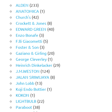
ALDEN
(233)
ANATOMICA
(1)
Church's
(42)
Crockett & Jones
(8)
EDWARD GREEN
(40)
Enzo Bonafe
(3)
F.lli Giacometti
(5)
Foster & Son
(3)
Gaziano & Girling
(20)
George Cleverley
(1)
Heinrich Dinkelacker
(29)
J.M.WESTON
(124)
JALAN SRIWIJAYA
(8)
John Lobb
(13)
Koji Endo Bottier
(1)
KOKON
(1)
LIGHTBULB
(22)
Paraboot
(38)