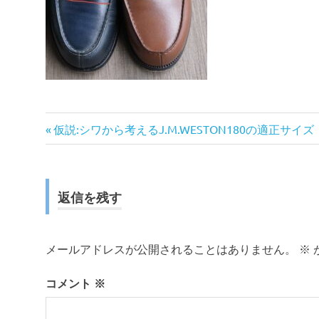
前
投
仮説:シワから考えるJ.M.WESTON180の適正サイズ
の
稿
記
事:
ナ
返信を残す
ビ
ゲ
メールアドレスが公開されることはありません。
※
ー
コメント
※
シ