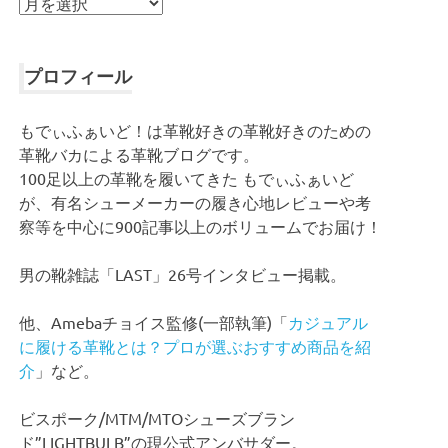
ア
ー
カ
イ
プロフィール
ブ
もでぃふぁいど！は革靴好きの革靴好きのための
革靴バカによる革靴ブログです。
100足以上の革靴を履いてきた もでぃふぁいど
が、有名シューメーカーの履き心地レビューや考
察等を中心に900記事以上のボリュームでお届け！
男の靴雑誌「LAST」26号インタビュー掲載。
他、Amebaチョイス監修(一部執筆)「
カジュアル
に履ける革靴とは？プロが選ぶおすすめ商品を紹
介
」など。
ビスポーク/MTM/MTOシューズブラン
ド”LIGHTBULB”の現公式アンバサダー。