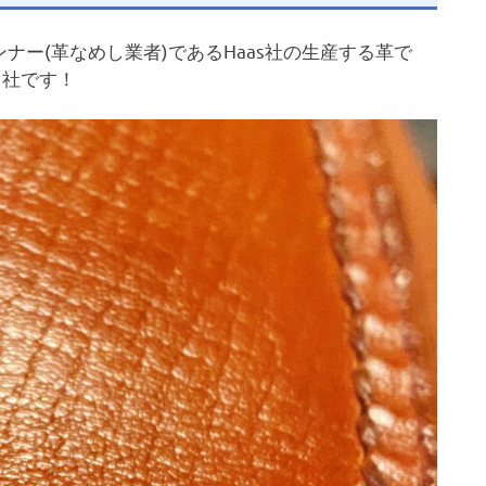
ー(革なめし業者)であるHaas社の生産する革で
ス社です！