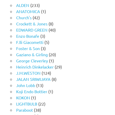
ALDEN
(233)
ANATOMICA
(1)
Church's
(42)
Crockett & Jones
(8)
EDWARD GREEN
(40)
Enzo Bonafe
(3)
F.lli Giacometti
(5)
Foster & Son
(3)
Gaziano & Girling
(20)
George Cleverley
(1)
Heinrich Dinkelacker
(29)
J.M.WESTON
(124)
JALAN SRIWIJAYA
(8)
John Lobb
(13)
Koji Endo Bottier
(1)
KOKON
(1)
LIGHTBULB
(22)
Paraboot
(38)