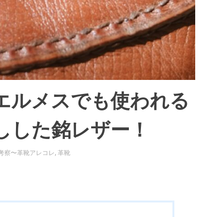
エルメスでも使われる
しした銘レザー！
考察〜革靴アレコレ
,
革靴