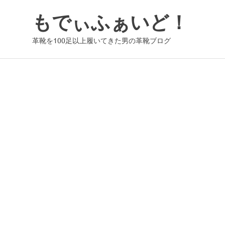
コ
もでぃふぁいど！
ン
テ
革靴を100足以上履いてきた男の革靴ブログ
ン
ツ
へ
ス
キ
ッ
プ