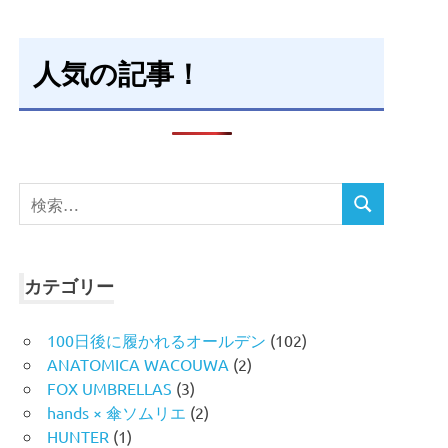
人気の記事！
検
検
索
索
対
象:
カテゴリー
100日後に履かれるオールデン
(102)
ANATOMICA WACOUWA
(2)
FOX UMBRELLAS
(3)
hands × 傘ソムリエ
(2)
HUNTER
(1)