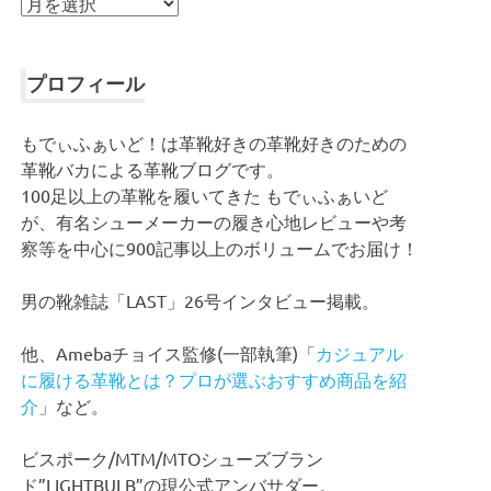
ア
ー
カ
イ
プロフィール
ブ
もでぃふぁいど！は革靴好きの革靴好きのための
革靴バカによる革靴ブログです。
100足以上の革靴を履いてきた もでぃふぁいど
が、有名シューメーカーの履き心地レビューや考
察等を中心に900記事以上のボリュームでお届け！
男の靴雑誌「LAST」26号インタビュー掲載。
他、Amebaチョイス監修(一部執筆)「
カジュアル
に履ける革靴とは？プロが選ぶおすすめ商品を紹
介
」など。
ビスポーク/MTM/MTOシューズブラン
ド”LIGHTBULB”の現公式アンバサダー。