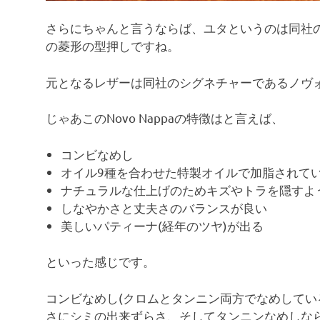
さらにちゃんと言うならば、ユタというのは同社
の菱形の型押しですね。
元となるレザーは同社のシグネチャーであるノヴォナッパ
じゃあこのNovo Nappaの特徴はと言えば、
コンビなめし
オイル9種を合わせた特製オイルで加脂されて
ナチュラルな仕上げのためキズやトラを隠すよ
しなやかさと丈夫さのバランスが良い
美しいパティーナ(経年のツヤ)が出る
といった感じです。
コンビなめし(クロムとタンニン両方でなめしてい
さにシミの出来ずらさ、そしてタンニンなめしな