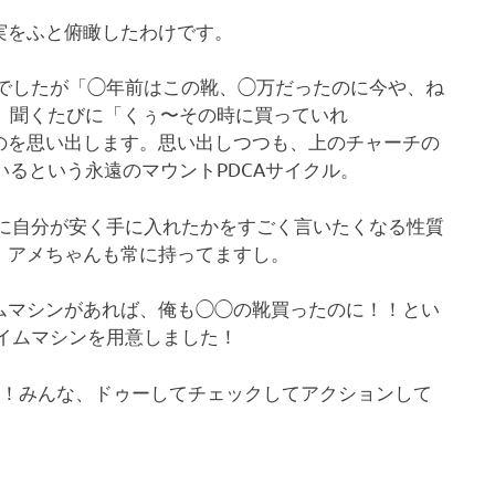
実をふと俯瞰したわけです。
うでしたが「◯年前はこの靴、◯万だったのに今や、ね
で、聞くたびに「くぅ〜その時に買っていれ
のを思い出します。思い出しつつも、上のチャーチの
いるという永遠のマウントPDCAサイクル。
かに自分が安く手に入れたかをすごく言いたくなる性質
。アメちゃんも常に持ってますし。
ムマシンがあれば、俺も◯◯の靴買ったのに！！とい
イムマシンを用意しました！
日！みんな、ドゥーしてチェックしてアクションして