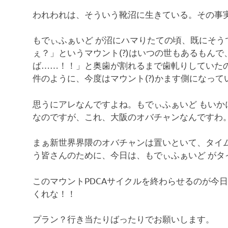
われわれは、そういう靴沼に生きている。その事
もでぃふぁいど が沼にハマりたての頃、既にそ
ぇ？」というマウント(?)はいつの世もあるもん
ば……！！」と奥歯が割れるまで歯軋りしていた
件のように、今度はマウント(?)かます側になって
思うにアレなんですよね。もでぃふぁいど もい
なのですが、これ、大阪のオバチャンなんですわ
まぁ新世界界隈のオバチャンは置いといて、タイ
う皆さんのために、今日は、もでぃふぁいど がタ
このマウントPDCAサイクルを終わらせるのが今
くれな！！
プラン？行き当たりばったりでお願いします。