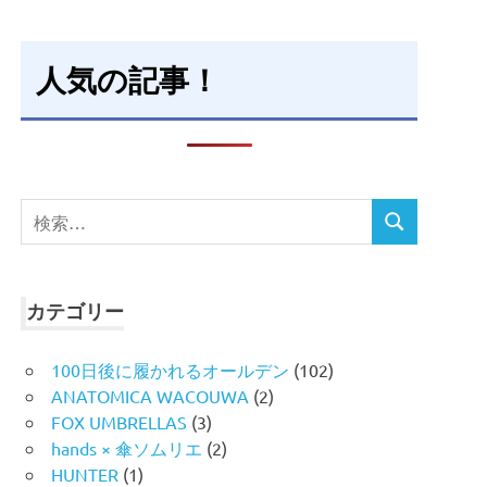
人気の記事！
検
検
索
索
対
象:
カテゴリー
100日後に履かれるオールデン
(102)
ANATOMICA WACOUWA
(2)
FOX UMBRELLAS
(3)
hands × 傘ソムリエ
(2)
HUNTER
(1)