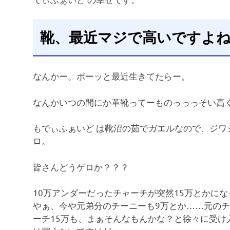
靴、最近マジで高いですよ
なんかー。ボーッと最近生きてたらー。
なんかいつの間にか革靴ってーものっっっそい高
もでぃふぁいど は靴沼の茹でガエルなので、ジ
ロ。
皆さんどうゲロか？？？
10万アンダーだったチャーチが突然15万とかに
やぁ、今や元弟分のチーニーも9万とか……元の
ーチ15万も、まぁそんなもんかな？と徐々に受