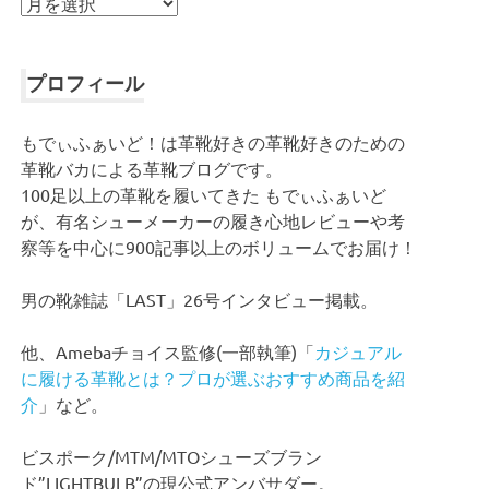
ア
ー
カ
イ
プロフィール
ブ
もでぃふぁいど！は革靴好きの革靴好きのための
革靴バカによる革靴ブログです。
100足以上の革靴を履いてきた もでぃふぁいど
が、有名シューメーカーの履き心地レビューや考
察等を中心に900記事以上のボリュームでお届け！
男の靴雑誌「LAST」26号インタビュー掲載。
他、Amebaチョイス監修(一部執筆)「
カジュアル
に履ける革靴とは？プロが選ぶおすすめ商品を紹
介
」など。
ビスポーク/MTM/MTOシューズブラン
ド”LIGHTBULB”の現公式アンバサダー。