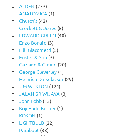
ALDEN
(233)
ANATOMICA
(1)
Church's
(42)
Crockett & Jones
(8)
EDWARD GREEN
(40)
Enzo Bonafe
(3)
F.lli Giacometti
(5)
Foster & Son
(3)
Gaziano & Girling
(20)
George Cleverley
(1)
Heinrich Dinkelacker
(29)
J.M.WESTON
(124)
JALAN SRIWIJAYA
(8)
John Lobb
(13)
Koji Endo Bottier
(1)
KOKON
(1)
LIGHTBULB
(22)
Paraboot
(38)