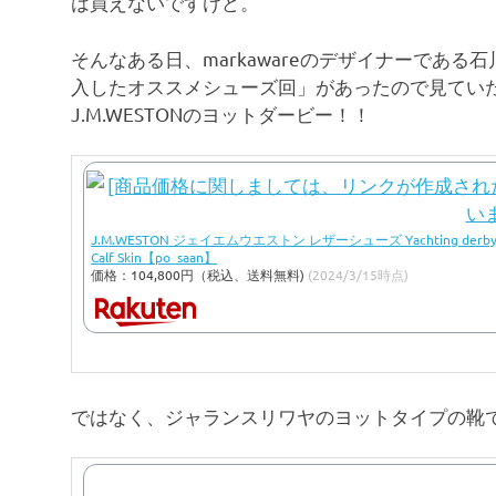
は買えないですけど。
そんなある日、markawareのデザイナーである石
入したオススメシューズ回」があったので見てい
J.M.WESTONのヨットダービー！！
J.M.WESTON ジェイエムウエストン レザーシューズ Yachting derby 
Calf Skin【po_saan】
価格：104,800円（税込、送料無料)
(2024/3/15時点)
ではなく、ジャランスリワヤのヨットタイプの靴