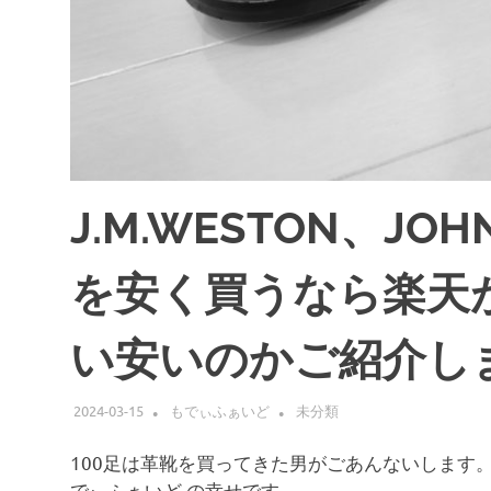
J.M.WESTON、JOH
を安く買うなら楽天
い安いのかご紹介し
2024-03-15
もでぃふぁいど
未分類
100足は革靴を買ってきた男がごあんないします
でぃふぁいど の幸せです。