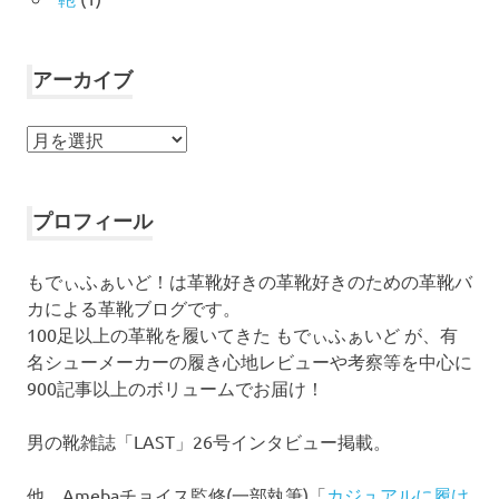
アーカイブ
ア
ー
カ
イ
プロフィール
ブ
もでぃふぁいど！は革靴好きの革靴好きのための革靴バ
カによる革靴ブログです。
100足以上の革靴を履いてきた もでぃふぁいど が、有
名シューメーカーの履き心地レビューや考察等を中心に
900記事以上のボリュームでお届け！
男の靴雑誌「LAST」26号インタビュー掲載。
他、Amebaチョイス監修(一部執筆)「
カジュアルに履け