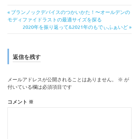
前
投
ブランノックデバイスのつかいかた！〜オールデンの
の
モディファイドラストの最適サイズを探る
稿
記
次
2020年を振り返って&2021年のもでぃふぁいど
事:
の
ナ
記
事:
ビ
返信を残す
ゲ
ー
メールアドレスが公開されることはありません。
※
が
付いている欄は必須項目です
シ
コメント
※
ョ
ン