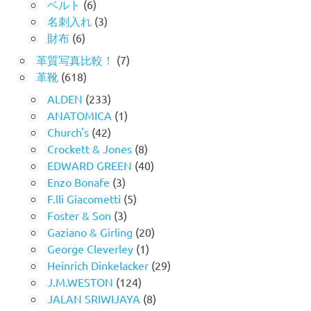
ベルト
(6)
名刺入れ
(3)
財布
(6)
革質写真比較！
(7)
革靴
(618)
ALDEN
(233)
ANATOMICA
(1)
Church's
(42)
Crockett & Jones
(8)
EDWARD GREEN
(40)
Enzo Bonafe
(3)
F.lli Giacometti
(5)
Foster & Son
(3)
Gaziano & Girling
(20)
George Cleverley
(1)
Heinrich Dinkelacker
(29)
J.M.WESTON
(124)
JALAN SRIWIJAYA
(8)