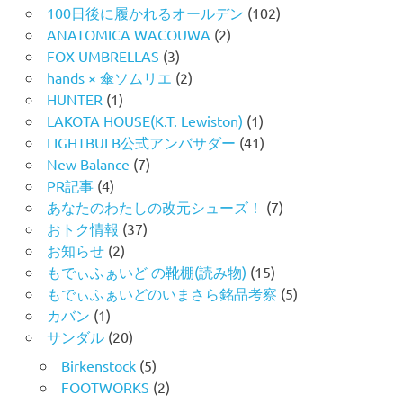
100日後に履かれるオールデン
(102)
ANATOMICA WACOUWA
(2)
FOX UMBRELLAS
(3)
hands × 傘ソムリエ
(2)
HUNTER
(1)
LAKOTA HOUSE(K.T. Lewiston)
(1)
LIGHTBULB公式アンバサダー
(41)
New Balance
(7)
PR記事
(4)
あなたのわたしの改元シューズ！
(7)
おトク情報
(37)
お知らせ
(2)
もでぃふぁいど の靴棚(読み物)
(15)
もでぃふぁいどのいまさら銘品考察
(5)
カバン
(1)
サンダル
(20)
Birkenstock
(5)
FOOTWORKS
(2)