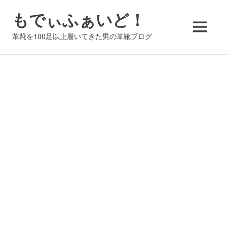
コ
もでぃふぁいど！
ン
テ
MENU
革靴を100足以上履いてきた男の革靴ブログ
ン
ツ
へ
ス
キ
ッ
プ