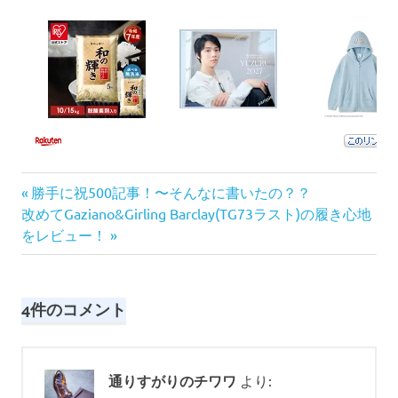
前
投
勝手に祝500記事！〜そんなに書いたの？？
次
の
改めてGaziano&Girling Barclay(TG73ラスト)の履き心地
稿
の
記
をレビュー！
記
事:
ナ
事:
ビ
4件のコメント
ゲ
ー
通りすがりのチワワ
より: