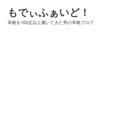
コ
もでぃふぁいど！
ン
テ
革靴を100足以上履いてきた男の革靴ブログ
ン
ツ
へ
ス
キ
ッ
プ