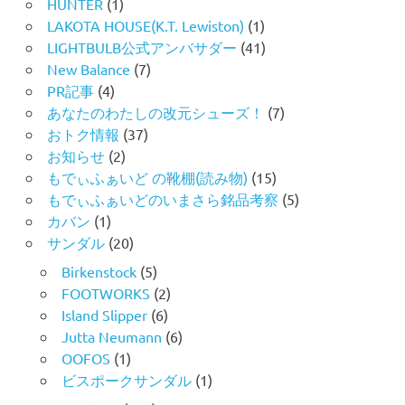
HUNTER
(1)
LAKOTA HOUSE(K.T. Lewiston)
(1)
LIGHTBULB公式アンバサダー
(41)
New Balance
(7)
PR記事
(4)
あなたのわたしの改元シューズ！
(7)
おトク情報
(37)
お知らせ
(2)
もでぃふぁいど の靴棚(読み物)
(15)
もでぃふぁいどのいまさら銘品考察
(5)
カバン
(1)
サンダル
(20)
Birkenstock
(5)
FOOTWORKS
(2)
Island Slipper
(6)
Jutta Neumann
(6)
OOFOS
(1)
ビスポークサンダル
(1)