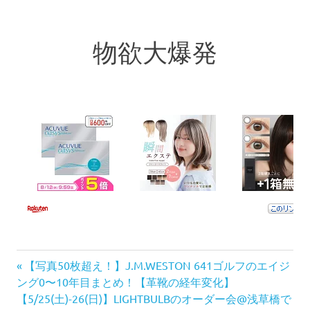
物欲大爆発
前
投
【写真50枚超え！】J.M.WESTON 641ゴルフのエイジ
の
ング0〜10年目まとめ！【革靴の経年変化】
稿
次
記
【5/25(土)-26(日)】LIGHTBULBのオーダー会@浅草橋で