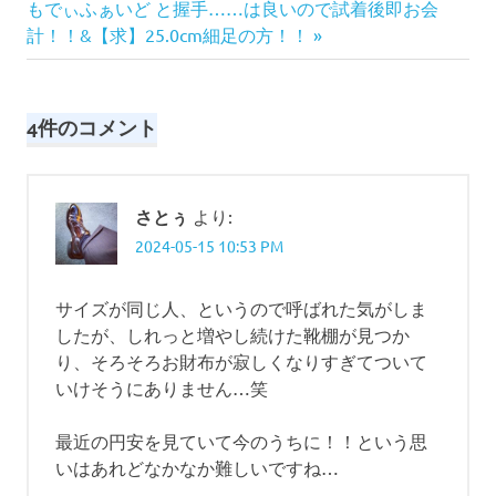
の
事:
もでぃふぁいど と握手……は良いので試着後即お会
ナ
記
計！！&【求】25.0cm細足の方！！
事:
ビ
ゲ
4件のコメント
ー
シ
さとぅ
より:
2024-05-15 10:53 PM
ョ
ン
サイズが同じ人、というので呼ばれた気がしま
したが、しれっと増やし続けた靴棚が見つか
り、そろそろお財布が寂しくなりすぎてついて
いけそうにありません…笑
最近の円安を見ていて今のうちに！！という思
いはあれどなかなか難しいですね…