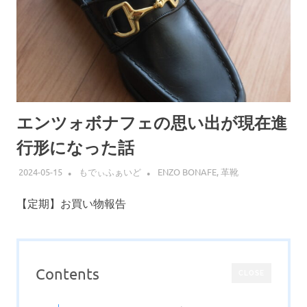
エンツォボナフェの思い出が現在進
行形になった話
2024-05-15
もでぃふぁいど
ENZO BONAFE
,
革靴
【定期】お買い物報告
Contents
CLOSE