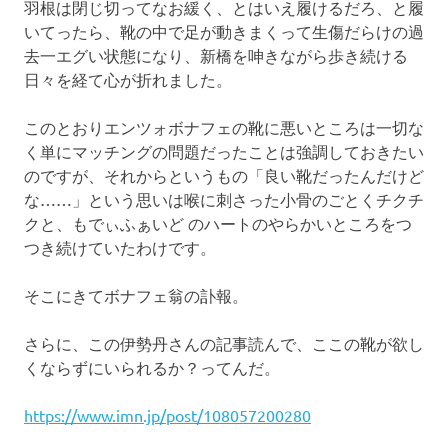
羽根は閉じ切ってなお緩く、とはいえ履けるだろ、と履
いてったら、靴の中で足が動きまくって生傷だらけの過
去一エグい状態になり、新橋を呻きながら歩き続ける
日々を経て心が折れました。
このとおりエンツォボナフェの靴に悪いところは一切な
く単にマッチングの問題だったことは強調しておきたい
のですが、それからというもの「良い靴だったんだけど
な……」という思いは喉に刺さった小骨のごとくチクチ
クと、もでぃふぁいど のハートのやらかいところをつ
つき続けていたわけです。
そこにきてボナフェ翁の訃報。
さらに、この伊勢丹さんの記事読んで、ここの靴が欲し
くならずにいられるか？ってんだ。
https://www.imn.jp/post/108057200280