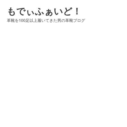
コ
もでぃふぁいど！
ン
テ
革靴を100足以上履いてきた男の革靴ブログ
ン
ツ
へ
ス
キ
ッ
プ