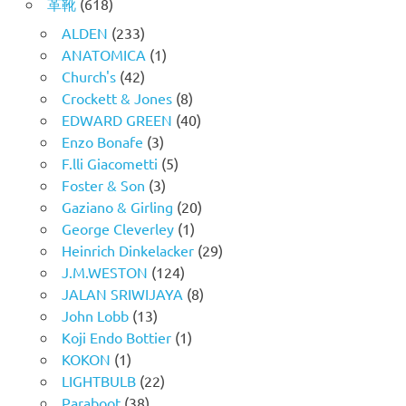
革靴
(618)
ALDEN
(233)
ANATOMICA
(1)
Church's
(42)
Crockett & Jones
(8)
EDWARD GREEN
(40)
Enzo Bonafe
(3)
F.lli Giacometti
(5)
Foster & Son
(3)
Gaziano & Girling
(20)
George Cleverley
(1)
Heinrich Dinkelacker
(29)
J.M.WESTON
(124)
JALAN SRIWIJAYA
(8)
John Lobb
(13)
Koji Endo Bottier
(1)
KOKON
(1)
LIGHTBULB
(22)
Paraboot
(38)