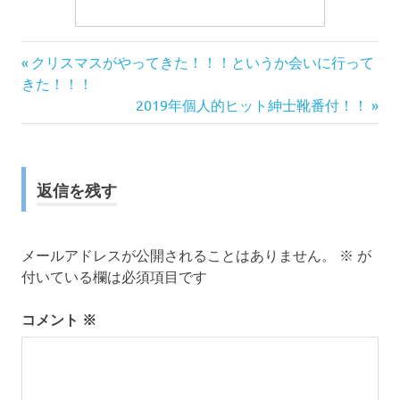
前
投
クリスマスがやってきた！！！というか会いに行って
の
きた！！！
稿
記
次
2019年個人的ヒット紳士靴番付！！
事:
の
ナ
記
事:
ビ
返信を残す
ゲ
ー
メールアドレスが公開されることはありません。
※
が
付いている欄は必須項目です
シ
コメント
※
ョ
ン