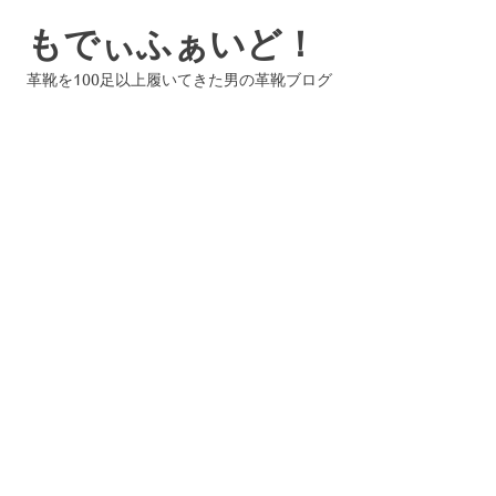
コ
もでぃふぁいど！
ン
テ
革靴を100足以上履いてきた男の革靴ブログ
ン
ツ
へ
ス
キ
ッ
プ