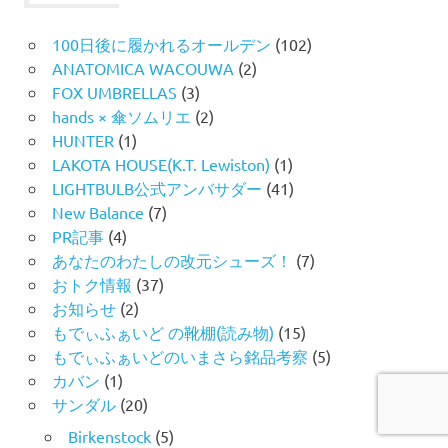
100日後に履かれるオールデン
(102)
ANATOMICA WACOUWA
(2)
FOX UMBRELLAS
(3)
hands × 傘ソムリエ
(2)
HUNTER
(1)
LAKOTA HOUSE(K.T. Lewiston)
(1)
LIGHTBULB公式アンバサダー
(41)
New Balance
(7)
PR記事
(4)
あなたのわたしの改元シューズ！
(7)
おトク情報
(37)
お知らせ
(2)
もでぃふぁいど の靴棚(読み物)
(15)
もでぃふぁいどのいまさら銘品考察
(5)
カバン
(1)
サンダル
(20)
Birkenstock
(5)