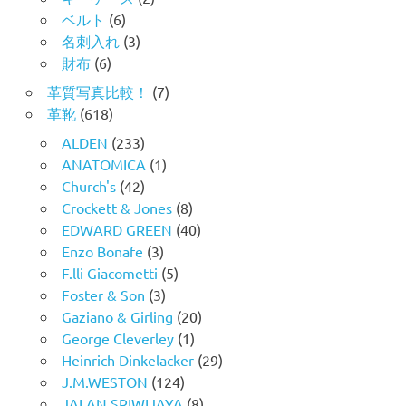
ベルト
(6)
名刺入れ
(3)
財布
(6)
革質写真比較！
(7)
革靴
(618)
ALDEN
(233)
ANATOMICA
(1)
Church's
(42)
Crockett & Jones
(8)
EDWARD GREEN
(40)
Enzo Bonafe
(3)
F.lli Giacometti
(5)
Foster & Son
(3)
Gaziano & Girling
(20)
George Cleverley
(1)
Heinrich Dinkelacker
(29)
J.M.WESTON
(124)
JALAN SRIWIJAYA
(8)