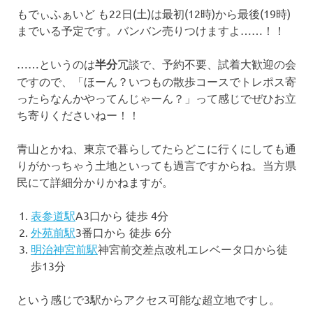
もでぃふぁいど も22日(土)は最初(12時)から最後(19時)
までいる予定です。バンバン売りつけますよ……！！
……というのは
半分
冗談で、予約不要、試着大歓迎の会
ですので、「ほーん？いつもの散歩コースでトレポス寄
ったらなんかやってんじゃーん？」って感じでぜひお立
ち寄りくださいねー！！
青山とかね、東京で暮らしてたらどこに行くにしても通
りがかっちゃう土地といっても過言ですからね。当方県
民にて詳細分かりかねますが。
表参道駅
A3口から 徒歩 4分
外苑前駅
3番口から 徒歩 6分
明治神宮前駅
神宮前交差点改札エレベータ口から徒
歩13分
という感じで3駅からアクセス可能な超立地ですし。