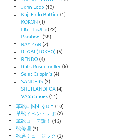
John Lobb
(13)
Koji Endo Bottier
(1)
KOKON
(1)
LIGHTBULB
(22)
Paraboot
(38)
RAYMAR
(2)
REGAL(TOKYO)
(5)
RENDO
(4)
Rolis Rosenmüller
(6)
Saint Crispin's
(4)
SANDERS
(2)
SHETLANDFOX
(4)
VASS Shoes
(11)
革靴に関するDIY
(10)
革靴イベントレポ
(2)
革靴コーデ論！
(16)
靴修理
(3)
靴磨ミュージック
(2)