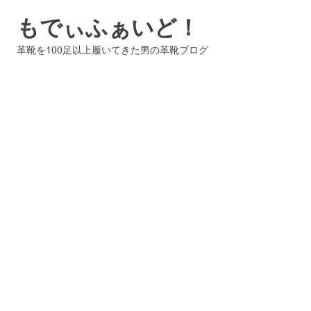
コ
もでぃふぁいど！
ン
テ
革靴を100足以上履いてきた男の革靴ブログ
ン
ツ
へ
ス
キ
ッ
プ