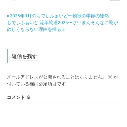
前
投
2025年3月のもでぃふぁいど〜物欲の季節の徒然
次
の
もでぃふぁいど 流革靴道2025〜さいきんそんなに靴が
稿
の
記
欲しくならない理由を探る
記
事:
ナ
事:
ビ
返信を残す
ゲ
ー
メールアドレスが公開されることはありません。
※
が
付いている欄は必須項目です
シ
コメント
※
ョ
ン