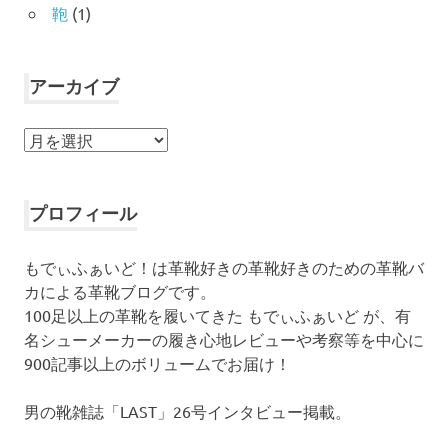
鞄
(1)
アーカイブ
ア
ー
カ
イ
プロフィール
ブ
もでぃふぁいど！は革靴好きの革靴好きのための革靴バ
カによる革靴ブログです。
100足以上の革靴を履いてきた もでぃふぁいど が、有
名シューメーカーの履き心地レビューや考察等を中心に
900記事以上のボリュームでお届け！
男の靴雑誌「LAST」26号インタビュー掲載。