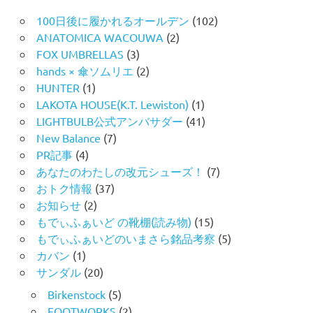
100日後に履かれるオールデン
(102)
ANATOMICA WACOUWA
(2)
FOX UMBRELLAS
(3)
hands × 傘ソムリエ
(2)
HUNTER
(1)
LAKOTA HOUSE(K.T. Lewiston)
(1)
LIGHTBULB公式アンバサダー
(41)
New Balance
(7)
PR記事
(4)
あなたのわたしの改元シューズ！
(7)
おトク情報
(37)
お知らせ
(2)
もでぃふぁいど の靴棚(読み物)
(15)
もでぃふぁいどのいまさら銘品考察
(5)
カバン
(1)
サンダル
(20)
Birkenstock
(5)
FOOTWORKS
(2)