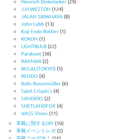
Heinrich Dinkelacker
(29)
J.M.WESTON
(124)
JALAN SRIWIJAYA
(8)
John Lobb
(13)
Koji Endo Bottier
(1)
KOKON
(1)
LIGHTBULB
(22)
Paraboot
(38)
RAYMAR
(2)
REGAL(TOKYO)
(5)
RENDO
(4)
Rolis Rosenmüller
(6)
Saint Crispin's
(4)
SANDERS
(2)
SHETLANDFOX
(4)
VASS Shoes
(11)
革靴に関するDIY
(10)
革靴イベントレポ
(2)
革靴コーデ論！
(16)