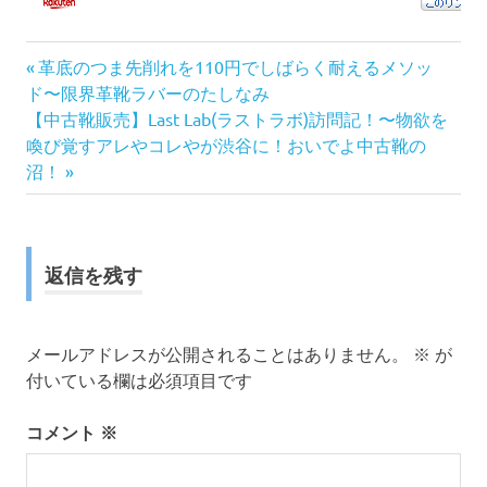
前
投
革底のつま先削れを110円でしばらく耐えるメソッ
の
ド〜限界革靴ラバーのたしなみ
稿
次
記
【中古靴販売】Last Lab(ラストラボ)訪問記！〜物欲を
の
事:
喚び覚すアレやコレやが渋谷に！おいでよ中古靴の
ナ
記
沼！
事:
ビ
ゲ
返信を残す
ー
シ
メールアドレスが公開されることはありません。
※
が
付いている欄は必須項目です
ョ
ン
コメント
※