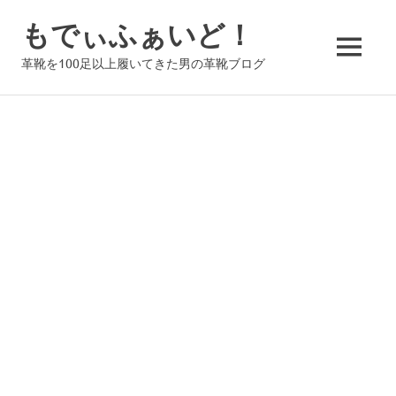
コ
もでぃふぁいど！
ン
テ
MENU
革靴を100足以上履いてきた男の革靴ブログ
ン
ツ
へ
ス
キ
ッ
プ