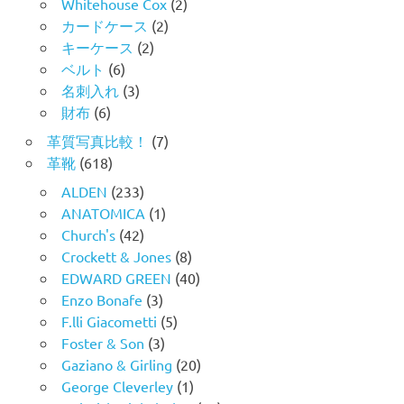
Whitehouse Cox
(2)
カードケース
(2)
キーケース
(2)
ベルト
(6)
名刺入れ
(3)
財布
(6)
革質写真比較！
(7)
革靴
(618)
ALDEN
(233)
ANATOMICA
(1)
Church's
(42)
Crockett & Jones
(8)
EDWARD GREEN
(40)
Enzo Bonafe
(3)
F.lli Giacometti
(5)
Foster & Son
(3)
Gaziano & Girling
(20)
George Cleverley
(1)