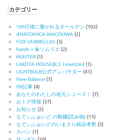
象:
カテゴリー
100日後に履かれるオールデン
(102)
ANATOMICA WACOUWA
(2)
FOX UMBRELLAS
(3)
hands × 傘ソムリエ
(2)
HUNTER
(1)
LAKOTA HOUSE(K.T. Lewiston)
(1)
LIGHTBULB公式アンバサダー
(41)
New Balance
(7)
PR記事
(4)
あなたのわたしの改元シューズ！
(7)
おトク情報
(37)
お知らせ
(2)
もでぃふぁいど の靴棚(読み物)
(15)
もでぃふぁいどのいまさら銘品考察
(5)
カバン
(1)
サンダル
(20)