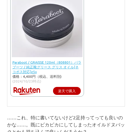
Paraboot / GRAISSE 120ml（808801）パラ
ブーツ / 純正靴グリース グリス オイル[ネ
コポス対応]z5x
価格：4,400円（税込、送料別)
(2024/10/23時点)
楽天で購入
……これ、特に書いてないけど2足持ってっても良いの
かな……。既にビカビカにしてしまったオイルドヌバッ
クとかも持ち込んで良いんだろうか？