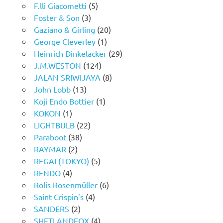
F.lli Giacometti
(5)
Foster & Son
(3)
Gaziano & Girling
(20)
George Cleverley
(1)
Heinrich Dinkelacker
(29)
J.M.WESTON
(124)
JALAN SRIWIJAYA
(8)
John Lobb
(13)
Koji Endo Bottier
(1)
KOKON
(1)
LIGHTBULB
(22)
Paraboot
(38)
RAYMAR
(2)
REGAL(TOKYO)
(5)
RENDO
(4)
Rolis Rosenmüller
(6)
Saint Crispin's
(4)
SANDERS
(2)
SHETLANDFOX
(4)