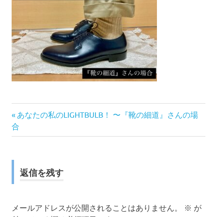
前
投
あなたの私のLIGHTBULB！ 〜『靴の細道』さんの場
の
合
稿
記
事:
ナ
返信を残す
ビ
ゲ
メールアドレスが公開されることはありません。
※
が