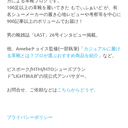
カによる革靴ブログです。
100足以上の革靴を履いてきた もでぃふぁいど が、有
名シューメーカーの履き心地レビューや考察等を中心に
900記事以上のボリュームでお届け！
男の靴雑誌「LAST」26号インタビュー掲載。
他、Amebaチョイス監修(一部執筆)「
カジュアルに履け
る革靴とは？プロが選ぶおすすめ商品を紹介
」など。
ビスポーク/MTM/MTOシューズブラン
ド”LIGHTBULB”の現公式アンバサダー。
お問合せ、ご依頼などは
こちらからどうぞ。
プライバシーポリシー