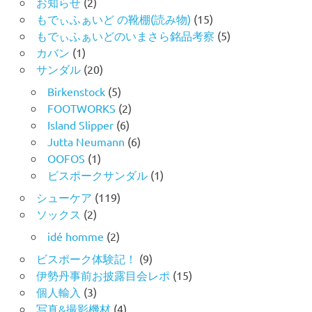
お知らせ
(2)
もでぃふぁいど の靴棚(読み物)
(15)
もでぃふぁいどのいまさら銘品考察
(5)
カバン
(1)
サンダル
(20)
Birkenstock
(5)
FOOTWORKS
(2)
Island Slipper
(6)
Jutta Neumann
(6)
OOFOS
(1)
ビスポークサンダル
(1)
シューケア
(119)
ソックス
(2)
idé homme
(2)
ビスポーク体験記！
(9)
伊勢丹事前お披露目会レポ
(15)
個人輸入
(3)
写真&撮影機材
(4)