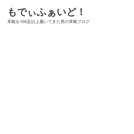
コ
もでぃふぁいど！
ン
テ
革靴を100足以上履いてきた男の革靴ブログ
ン
ツ
へ
ス
キ
ッ
プ