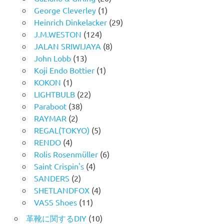
George Cleverley
(1)
Heinrich Dinkelacker
(29)
J.M.WESTON
(124)
JALAN SRIWIJAYA
(8)
John Lobb
(13)
Koji Endo Bottier
(1)
KOKON
(1)
LIGHTBULB
(22)
Paraboot
(38)
RAYMAR
(2)
REGAL(TOKYO)
(5)
RENDO
(4)
Rolis Rosenmüller
(6)
Saint Crispin's
(4)
SANDERS
(2)
SHETLANDFOX
(4)
VASS Shoes
(11)
革靴に関するDIY
(10)