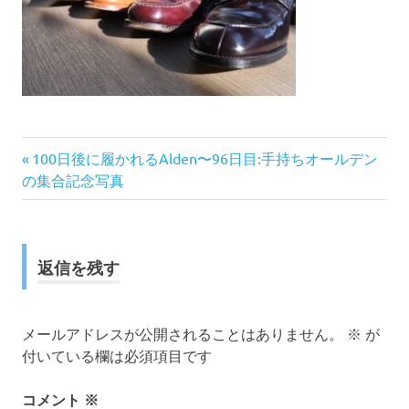
前
投
100日後に履かれるAlden〜96日目:手持ちオールデン
の
の集合記念写真
稿
記
事:
ナ
返信を残す
ビ
ゲ
メールアドレスが公開されることはありません。
※
が
ー
付いている欄は必須項目です
シ
コメント
※