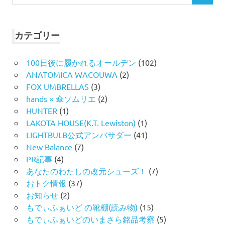
索
索
対
象:
カテゴリー
100日後に履かれるオールデン
(102)
ANATOMICA WACOUWA
(2)
FOX UMBRELLAS
(3)
hands × 傘ソムリエ
(2)
HUNTER
(1)
LAKOTA HOUSE(K.T. Lewiston)
(1)
LIGHTBULB公式アンバサダー
(41)
New Balance
(7)
PR記事
(4)
あなたのわたしの改元シューズ！
(7)
おトク情報
(37)
お知らせ
(2)
もでぃふぁいど の靴棚(読み物)
(15)
もでぃふぁいどのいまさら銘品考察
(5)