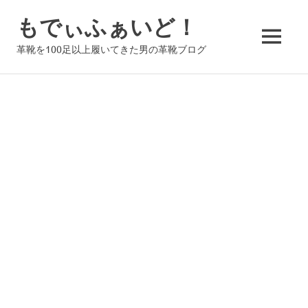
コ
もでぃふぁいど！
ン
テ
MENU
革靴を100足以上履いてきた男の革靴ブログ
ン
ツ
へ
ス
キ
ッ
プ