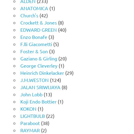
ALDEN
(233)
ANATOMICA
(1)
Church's
(42)
Crockett & Jones
(8)
EDWARD GREEN
(40)
Enzo Bonafe
(3)
F.lli Giacometti
(5)
Foster & Son
(3)
Gaziano & Girling
(20)
George Cleverley
(1)
Heinrich Dinkelacker
(29)
J.M.WESTON
(124)
JALAN SRIWIJAYA
(8)
John Lobb
(13)
Koji Endo Bottier
(1)
KOKON
(1)
LIGHTBULB
(22)
Paraboot
(38)
RAYMAR
(2)