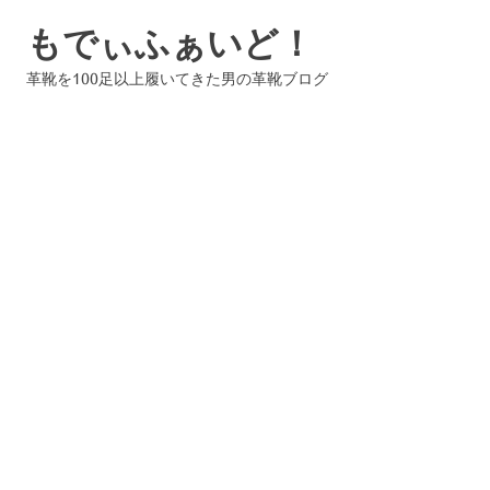
コ
もでぃふぁいど！
ン
テ
革靴を100足以上履いてきた男の革靴ブログ
ン
ツ
へ
ス
キ
ッ
プ