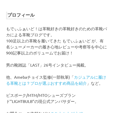
ー
カ
イ
プロフィール
ブ
もでぃふぁいど！は革靴好きの革靴好きのための革靴バ
カによる革靴ブログです。
100足以上の革靴を履いてきた もでぃふぁいど が、有
名シューメーカーの履き心地レビューや考察等を中心に
900記事以上のボリュームでお届け！
男の靴雑誌「LAST」26号インタビュー掲載。
他、Amebaチョイス監修(一部執筆)「
カジュアルに履け
る革靴とは？プロが選ぶおすすめ商品を紹介
」など。
ビスポーク/MTM/MTOシューズブラン
ド”LIGHTBULB”の現公式アンバサダー。