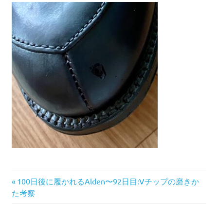
前
投
100日後に履かれるAlden〜92日目:Vチップの磨きか
の
た考察
稿
記
事: