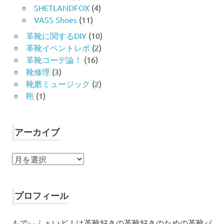
SHETLANDFOX
(4)
VASS Shoes
(11)
革靴に関するDIY
(10)
革靴イベントレポ
(2)
革靴コーデ論！
(16)
靴修理
(3)
靴磨ミュージック
(2)
鞄
(1)
アーカイブ
ア
ー
カ
イ
プロフィール
ブ
もでぃふぁいど！は革靴好きの革靴好きのための革靴バ