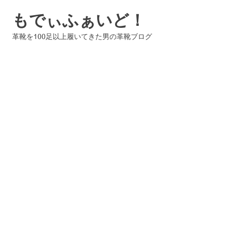
コ
もでぃふぁいど！
ン
テ
革靴を100足以上履いてきた男の革靴ブログ
ン
ツ
へ
ス
キ
ッ
プ