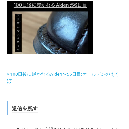
前
投
100日後に履かれるAlden〜56日目:オールデンのえく
の
ぼ
稿
記
事:
ナ
返信を残す
ビ
ゲ