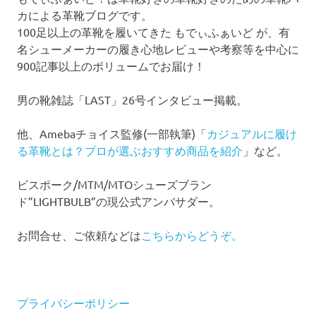
カによる革靴ブログです。
100足以上の革靴を履いてきた もでぃふぁいど が、有
名シューメーカーの履き心地レビューや考察等を中心に
900記事以上のボリュームでお届け！
男の靴雑誌「LAST」26号インタビュー掲載。
他、Amebaチョイス監修(一部執筆)「
カジュアルに履け
る革靴とは？プロが選ぶおすすめ商品を紹介
」など。
ビスポーク/MTM/MTOシューズブラン
ド”LIGHTBULB”の現公式アンバサダー。
お問合せ、ご依頼などは
こちらからどうぞ。
プライバシーポリシー