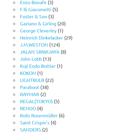
Enzo Bonafe
(3)
F.lli Giacometti
(5)
Foster & Son
(3)
Gaziano & Girling
(20)
George Cleverley
(1)
Heinrich Dinkelacker
(29)
J.M.WESTON
(124)
JALAN SRIWIJAYA
(8)
John Lobb
(13)
Koji Endo Bottier
(1)
KOKON
(1)
LIGHTBULB
(22)
Paraboot
(38)
RAYMAR
(2)
REGAL(TOKYO)
(5)
RENDO
(4)
Rolis Rosenmüller
(6)
Saint Crispin's
(4)
SANDERS
(2)