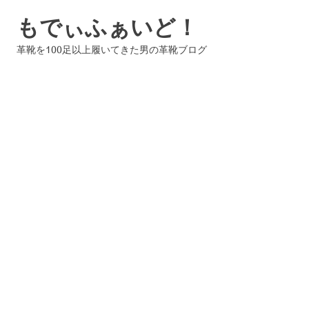
コ
もでぃふぁいど！
ン
テ
革靴を100足以上履いてきた男の革靴ブログ
ン
ツ
へ
ス
キ
ッ
プ