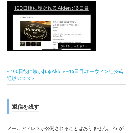
前
投
100日後に履かれるAlden〜16日目:ホーウィン社公式
の
通販のススメ
稿
記
事:
ナ
返信を残す
ビ
ゲ
メールアドレスが公開されることはありません。
※
が