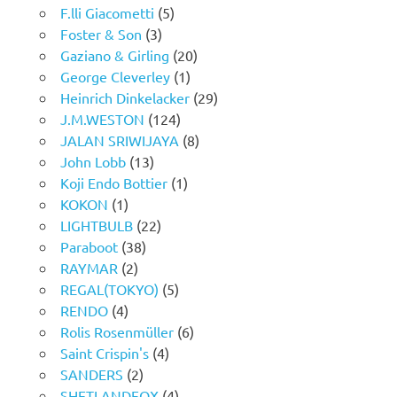
F.lli Giacometti
(5)
Foster & Son
(3)
Gaziano & Girling
(20)
George Cleverley
(1)
Heinrich Dinkelacker
(29)
J.M.WESTON
(124)
JALAN SRIWIJAYA
(8)
John Lobb
(13)
Koji Endo Bottier
(1)
KOKON
(1)
LIGHTBULB
(22)
Paraboot
(38)
RAYMAR
(2)
REGAL(TOKYO)
(5)
RENDO
(4)
Rolis Rosenmüller
(6)
Saint Crispin's
(4)
SANDERS
(2)
SHETLANDFOX
(4)