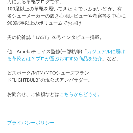
カによる革靴ブログです。
100足以上の革靴を履いてきた もでぃふぁいど が、有
名シューメーカーの履き心地レビューや考察等を中心に
900記事以上のボリュームでお届け！
男の靴雑誌「LAST」26号インタビュー掲載。
他、Amebaチョイス監修(一部執筆)「
カジュアルに履け
る革靴とは？プロが選ぶおすすめ商品を紹介
」など。
ビスポーク/MTM/MTOシューズブラン
ド”LIGHTBULB”の現公式アンバサダー。
お問合せ、ご依頼などは
こちらからどうぞ。
プライバシーポリシー