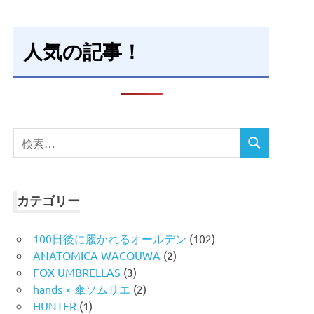
人気の記事！
検
検
索
索
対
象:
カテゴリー
100日後に履かれるオールデン
(102)
ANATOMICA WACOUWA
(2)
FOX UMBRELLAS
(3)
hands × 傘ソムリエ
(2)
HUNTER
(1)