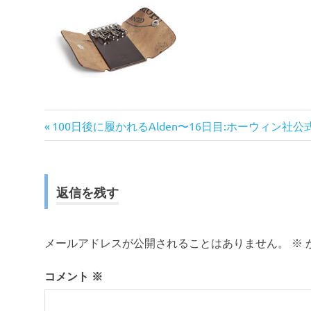
前
投
100日後に履かれるAlden〜16日目:ホーウィン社
の
稿
記
事:
ナ
返信を残す
ビ
ゲ
メールアドレスが公開されることはありません。
※
ー
コメント
※
シ