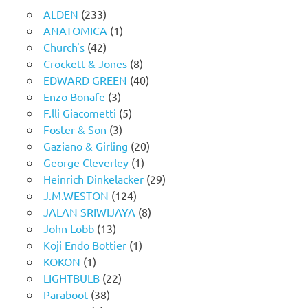
ALDEN
(233)
ANATOMICA
(1)
Church's
(42)
Crockett & Jones
(8)
EDWARD GREEN
(40)
Enzo Bonafe
(3)
F.lli Giacometti
(5)
Foster & Son
(3)
Gaziano & Girling
(20)
George Cleverley
(1)
Heinrich Dinkelacker
(29)
J.M.WESTON
(124)
JALAN SRIWIJAYA
(8)
John Lobb
(13)
Koji Endo Bottier
(1)
KOKON
(1)
LIGHTBULB
(22)
Paraboot
(38)