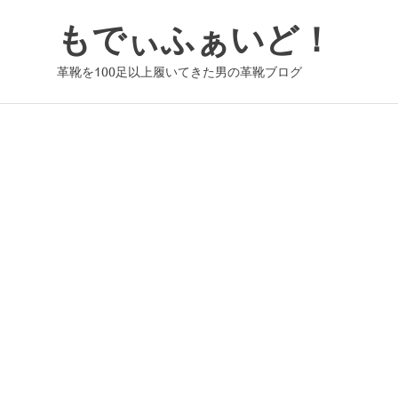
コ
もでぃふぁいど！
ン
テ
革靴を100足以上履いてきた男の革靴ブログ
ン
ツ
へ
ス
キ
ッ
プ