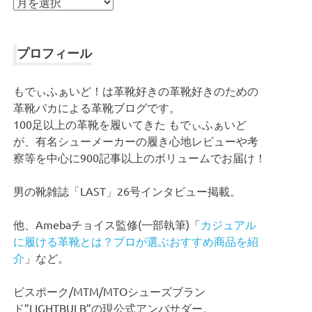
ア
ー
カ
イ
プロフィール
ブ
もでぃふぁいど！は革靴好きの革靴好きのための
革靴バカによる革靴ブログです。
100足以上の革靴を履いてきた もでぃふぁいど
が、有名シューメーカーの履き心地レビューや考
察等を中心に900記事以上のボリュームでお届け！
男の靴雑誌「LAST」26号インタビュー掲載。
他、Amebaチョイス監修(一部執筆)「
カジュアル
に履ける革靴とは？プロが選ぶおすすめ商品を紹
介
」など。
ビスポーク/MTM/MTOシューズブラン
ド”LIGHTBULB”の現公式アンバサダー。