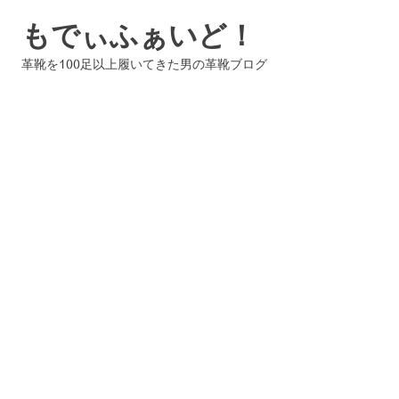
コ
もでぃふぁいど！
ン
テ
革靴を100足以上履いてきた男の革靴ブログ
ン
ツ
へ
ス
キ
ッ
プ