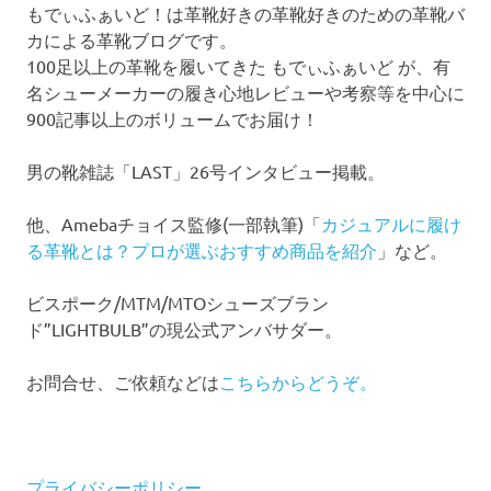
もでぃふぁいど！は革靴好きの革靴好きのための革靴バ
カによる革靴ブログです。
100足以上の革靴を履いてきた もでぃふぁいど が、有
名シューメーカーの履き心地レビューや考察等を中心に
900記事以上のボリュームでお届け！
男の靴雑誌「LAST」26号インタビュー掲載。
他、Amebaチョイス監修(一部執筆)「
カジュアルに履け
る革靴とは？プロが選ぶおすすめ商品を紹介
」など。
ビスポーク/MTM/MTOシューズブラン
ド”LIGHTBULB”の現公式アンバサダー。
お問合せ、ご依頼などは
こちらからどうぞ。
プライバシーポリシー