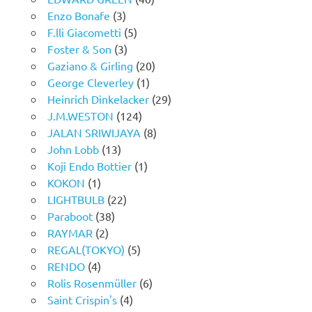
Enzo Bonafe
(3)
F.lli Giacometti
(5)
Foster & Son
(3)
Gaziano & Girling
(20)
George Cleverley
(1)
Heinrich Dinkelacker
(29)
J.M.WESTON
(124)
JALAN SRIWIJAYA
(8)
John Lobb
(13)
Koji Endo Bottier
(1)
KOKON
(1)
LIGHTBULB
(22)
Paraboot
(38)
RAYMAR
(2)
REGAL(TOKYO)
(5)
RENDO
(4)
Rolis Rosenmüller
(6)
Saint Crispin's
(4)