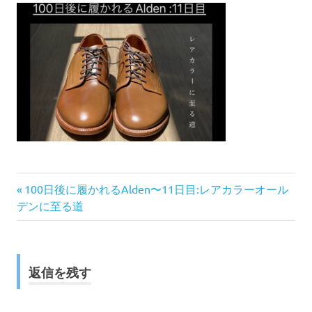
前
投
100日後に履かれるAlden〜11日目:レアカラーオール
の
デンに至る道
稿
記
事:
ナ
返信を残す
ビ
ゲ