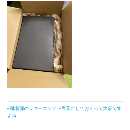
前
投
靴着弾のサマーエンド〜言葉にしておくって大事です
の
よね
稿
記
事: