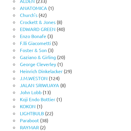
ALDEN
(233)
ANATOMICA
(1)
Church's
(42)
Crockett & Jones
(8)
EDWARD GREEN
(40)
Enzo Bonafe
(3)
F.lli Giacometti
(5)
Foster & Son
(3)
Gaziano & Girling
(20)
George Cleverley
(1)
Heinrich Dinkelacker
(29)
J.M.WESTON
(124)
JALAN SRIWIJAYA
(8)
John Lobb
(13)
Koji Endo Bottier
(1)
KOKON
(1)
LIGHTBULB
(22)
Paraboot
(38)
RAYMAR
(2)