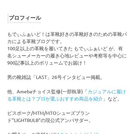
ー
カ
イ
プロフィール
ブ
もでぃふぁいど！は革靴好きの革靴好きのための革靴バ
カによる革靴ブログです。
100足以上の革靴を履いてきた もでぃふぁいど が、有
名シューメーカーの履き心地レビューや考察等を中心に
900記事以上のボリュームでお届け！
男の靴雑誌「LAST」26号インタビュー掲載。
他、Amebaチョイス監修(一部執筆)「
カジュアルに履け
る革靴とは？プロが選ぶおすすめ商品を紹介
」など。
ビスポーク/MTM/MTOシューズブラン
ド”LIGHTBULB”の現公式アンバサダー。