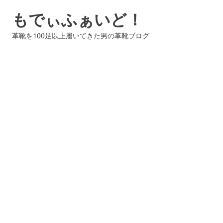
コ
もでぃふぁいど！
ン
テ
革靴を100足以上履いてきた男の革靴ブログ
ン
ツ
へ
ス
キ
ッ
プ