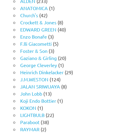
ALDEN
(233)
ANATOMICA
(1)
Church's
(42)
Crockett & Jones
(8)
EDWARD GREEN
(40)
Enzo Bonafe
(3)
F.lli Giacometti
(5)
Foster & Son
(3)
Gaziano & Girling
(20)
George Cleverley
(1)
Heinrich Dinkelacker
(29)
J.M.WESTON
(124)
JALAN SRIWIJAYA
(8)
John Lobb
(13)
Koji Endo Bottier
(1)
KOKON
(1)
LIGHTBULB
(22)
Paraboot
(38)
RAYMAR
(2)