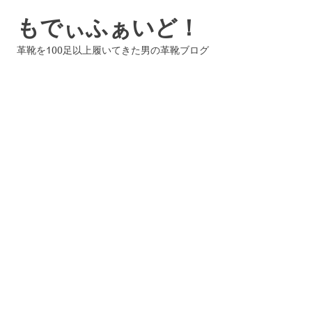
コ
もでぃふぁいど！
ン
テ
革靴を100足以上履いてきた男の革靴ブログ
ン
ツ
へ
ス
キ
ッ
プ