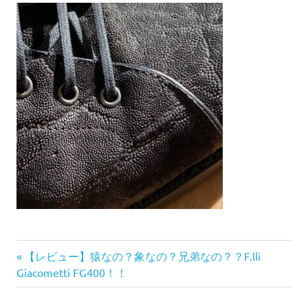
前
投
【レビュー】猿なの？象なの？兄弟なの？？F.lli
の
Giacometti FG400！！
稿
記
事: