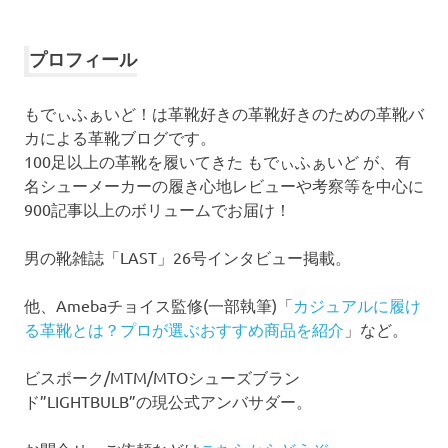
ー
カ
イ
プロフィール
ブ
もでぃふぁいど！は革靴好きの革靴好きのための革靴バ
カによる革靴ブログです。
100足以上の革靴を履いてきた もでぃふぁいど が、有
名シューメーカーの履き心地レビューや考察等を中心に
900記事以上のボリュームでお届け！
男の靴雑誌「LAST」26号インタビュー掲載。
他、Amebaチョイス監修(一部執筆)「
カジュアルに履け
る革靴とは？プロが選ぶおすすめ商品を紹介
」など。
ビスポーク/MTM/MTOシューズブラン
ド”LIGHTBULB”の現公式アンバサダー。