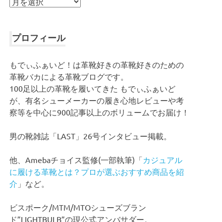
ア
ー
カ
イ
プロフィール
ブ
もでぃふぁいど！は革靴好きの革靴好きのための
革靴バカによる革靴ブログです。
100足以上の革靴を履いてきた もでぃふぁいど
が、有名シューメーカーの履き心地レビューや考
察等を中心に900記事以上のボリュームでお届け！
男の靴雑誌「LAST」26号インタビュー掲載。
他、Amebaチョイス監修(一部執筆)「
カジュアル
に履ける革靴とは？プロが選ぶおすすめ商品を紹
介
」など。
ビスポーク/MTM/MTOシューズブラン
ド”LIGHTBULB”の現公式アンバサダー。