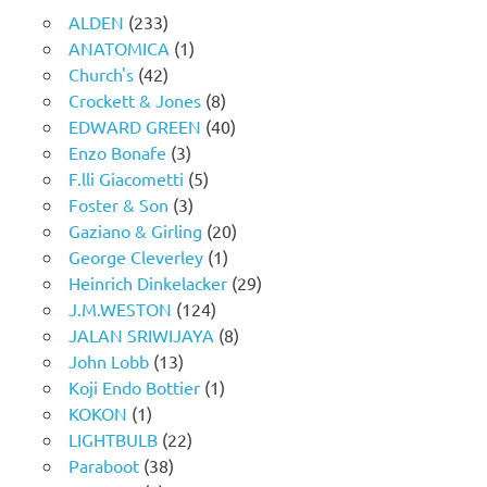
ALDEN
(233)
ANATOMICA
(1)
Church's
(42)
Crockett & Jones
(8)
EDWARD GREEN
(40)
Enzo Bonafe
(3)
F.lli Giacometti
(5)
Foster & Son
(3)
Gaziano & Girling
(20)
George Cleverley
(1)
Heinrich Dinkelacker
(29)
J.M.WESTON
(124)
JALAN SRIWIJAYA
(8)
John Lobb
(13)
Koji Endo Bottier
(1)
KOKON
(1)
LIGHTBULB
(22)
Paraboot
(38)