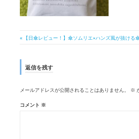
前
投
【日傘レビュー！】傘ソムリエ×ハンズ風が抜ける
の
稿
記
事:
ナ
返信を残す
ビ
ゲ
メールアドレスが公開されることはありません。
※
ー
コメント
※
シ
ョ