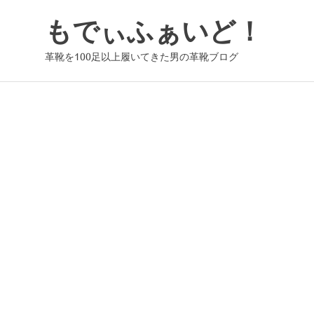
コ
もでぃふぁいど！
ン
テ
革靴を100足以上履いてきた男の革靴ブログ
ン
ツ
へ
ス
キ
ッ
プ