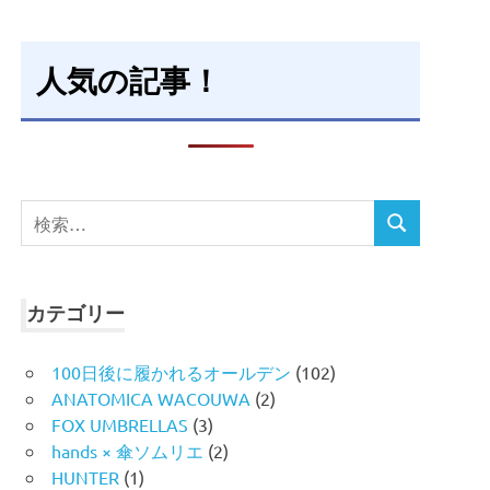
人気の記事！
検
検
索
索
対
象:
カテゴリー
100日後に履かれるオールデン
(102)
ANATOMICA WACOUWA
(2)
FOX UMBRELLAS
(3)
hands × 傘ソムリエ
(2)
HUNTER
(1)