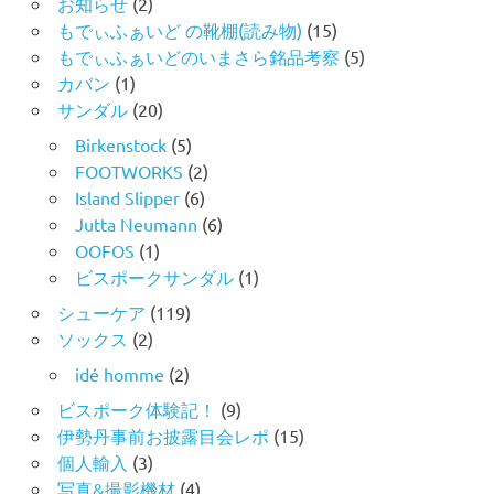
お知らせ
(2)
もでぃふぁいど の靴棚(読み物)
(15)
もでぃふぁいどのいまさら銘品考察
(5)
カバン
(1)
サンダル
(20)
Birkenstock
(5)
FOOTWORKS
(2)
Island Slipper
(6)
Jutta Neumann
(6)
OOFOS
(1)
ビスポークサンダル
(1)
シューケア
(119)
ソックス
(2)
idé homme
(2)
ビスポーク体験記！
(9)
伊勢丹事前お披露目会レポ
(15)
個人輸入
(3)
写真&撮影機材
(4)