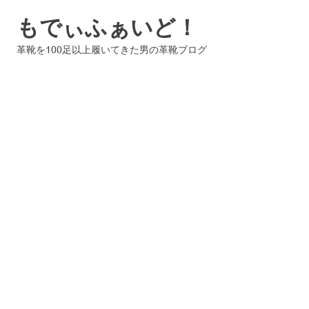
コ
もでぃふぁいど！
ン
テ
革靴を100足以上履いてきた男の革靴ブログ
ン
ツ
へ
ス
キ
ッ
プ