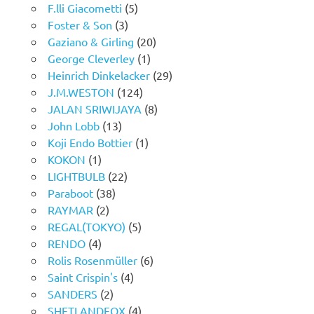
F.lli Giacometti
(5)
Foster & Son
(3)
Gaziano & Girling
(20)
George Cleverley
(1)
Heinrich Dinkelacker
(29)
J.M.WESTON
(124)
JALAN SRIWIJAYA
(8)
John Lobb
(13)
Koji Endo Bottier
(1)
KOKON
(1)
LIGHTBULB
(22)
Paraboot
(38)
RAYMAR
(2)
REGAL(TOKYO)
(5)
RENDO
(4)
Rolis Rosenmüller
(6)
Saint Crispin's
(4)
SANDERS
(2)
SHETLANDFOX
(4)