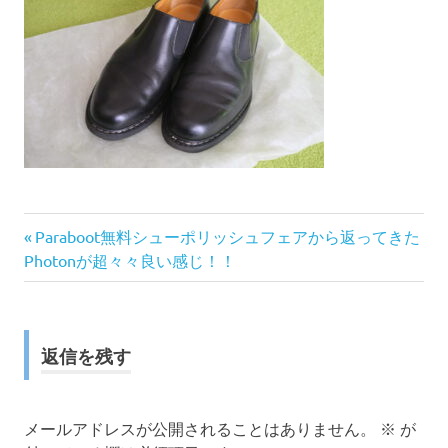
前
投
Paraboot無料シューポリッシュフェアから返ってきた
の
Photonが超々々良い感じ！！
稿
記
事:
ナ
返信を残す
ビ
ゲ
メールアドレスが公開されることはありません。
※
が