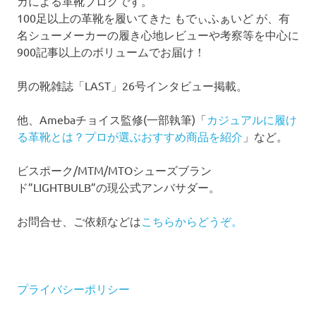
カによる革靴ブログです。
100足以上の革靴を履いてきた もでぃふぁいど が、有
名シューメーカーの履き心地レビューや考察等を中心に
900記事以上のボリュームでお届け！
男の靴雑誌「LAST」26号インタビュー掲載。
他、Amebaチョイス監修(一部執筆)「
カジュアルに履け
る革靴とは？プロが選ぶおすすめ商品を紹介
」など。
ビスポーク/MTM/MTOシューズブラン
ド”LIGHTBULB”の現公式アンバサダー。
お問合せ、ご依頼などは
こちらからどうぞ。
プライバシーポリシー