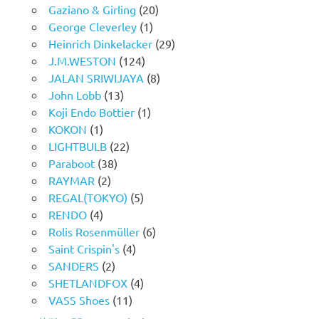
Gaziano & Girling
(20)
George Cleverley
(1)
Heinrich Dinkelacker
(29)
J.M.WESTON
(124)
JALAN SRIWIJAYA
(8)
John Lobb
(13)
Koji Endo Bottier
(1)
KOKON
(1)
LIGHTBULB
(22)
Paraboot
(38)
RAYMAR
(2)
REGAL(TOKYO)
(5)
RENDO
(4)
Rolis Rosenmüller
(6)
Saint Crispin's
(4)
SANDERS
(2)
SHETLANDFOX
(4)
VASS Shoes
(11)