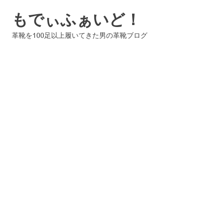
コ
もでぃふぁいど！
ン
テ
革靴を100足以上履いてきた男の革靴ブログ
ン
ツ
へ
ス
キ
ッ
プ