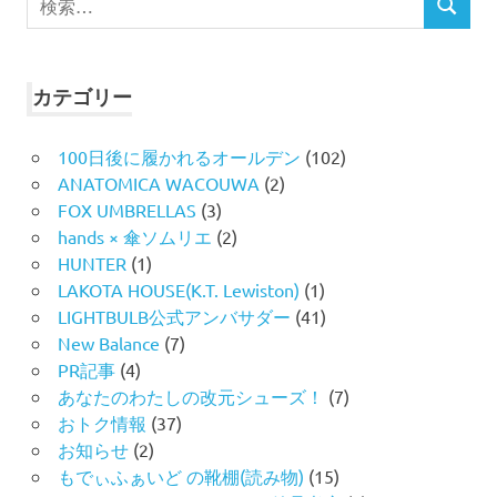
検
索
索
対
象:
カテゴリー
100日後に履かれるオールデン
(102)
ANATOMICA WACOUWA
(2)
FOX UMBRELLAS
(3)
hands × 傘ソムリエ
(2)
HUNTER
(1)
LAKOTA HOUSE(K.T. Lewiston)
(1)
LIGHTBULB公式アンバサダー
(41)
New Balance
(7)
PR記事
(4)
あなたのわたしの改元シューズ！
(7)
おトク情報
(37)
お知らせ
(2)
もでぃふぁいど の靴棚(読み物)
(15)