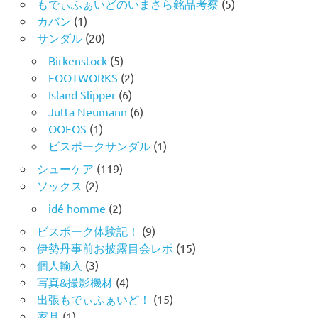
もでぃふぁいどのいまさら銘品考察
(5)
カバン
(1)
サンダル
(20)
Birkenstock
(5)
FOOTWORKS
(2)
Island Slipper
(6)
Jutta Neumann
(6)
OOFOS
(1)
ビスポークサンダル
(1)
シューケア
(119)
ソックス
(2)
idé homme
(2)
ビスポーク体験記！
(9)
伊勢丹事前お披露目会レポ
(15)
個人輸入
(3)
写真&撮影機材
(4)
出張もでぃふぁいど！
(15)
家具
(1)