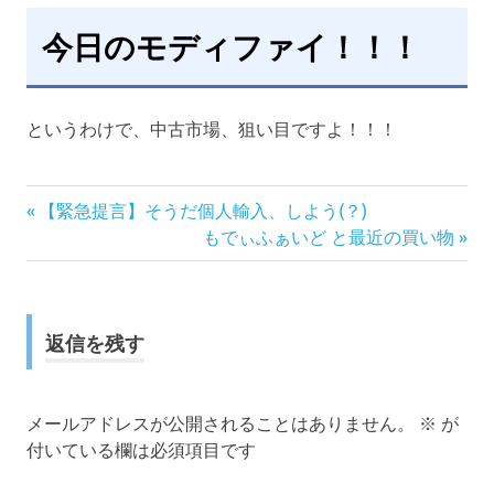
今日のモディファイ！！！
というわけで、中古市場、狙い目ですよ！！！
前
投
【緊急提言】そうだ個人輸入、しよう(？)
の
次
もでぃふぁいど と最近の買い物
稿
記
の
事:
記
ナ
事:
返信を残す
ビ
ゲ
メールアドレスが公開されることはありません。
※
が
ー
付いている欄は必須項目です