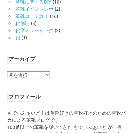
革靴に関するDIY
(10)
革靴イベントレポ
(2)
革靴コーデ論！
(16)
靴修理
(3)
靴磨ミュージック
(2)
鞄
(1)
アーカイブ
ア
ー
カ
イ
プロフィール
ブ
もでぃふぁいど！は革靴好きの革靴好きのための革靴バ
カによる革靴ブログです。
100足以上の革靴を履いてきた もでぃふぁいど が、有