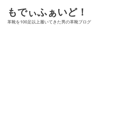
コ
もでぃふぁいど！
ン
テ
革靴を100足以上履いてきた男の革靴ブログ
ン
ツ
へ
ス
キ
ッ
プ