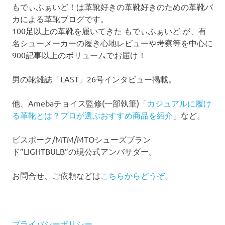
もでぃふぁいど！は革靴好きの革靴好きのための革靴バ
カによる革靴ブログです。
100足以上の革靴を履いてきた もでぃふぁいど が、有
名シューメーカーの履き心地レビューや考察等を中心に
900記事以上のボリュームでお届け！
男の靴雑誌「LAST」26号インタビュー掲載。
他、Amebaチョイス監修(一部執筆)「
カジュアルに履け
る革靴とは？プロが選ぶおすすめ商品を紹介
」など。
ビスポーク/MTM/MTOシューズブラン
ド”LIGHTBULB”の現公式アンバサダー。
お問合せ、ご依頼などは
こちらからどうぞ。
プライバシーポリシー