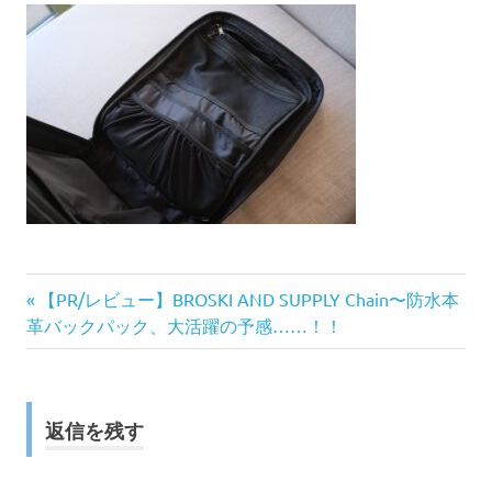
前
投
【PR/レビュー】BROSKI AND SUPPLY Chain〜防水本
の
革バックパック、大活躍の予感……！！
稿
記
事:
ナ
返信を残す
ビ
ゲ