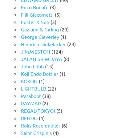
Enzo Bonafe
(3)
F.lli Giacometti
(5)
Foster & Son
(3)
Gaziano & Girling
(20)
George Cleverley
(1)
Heinrich Dinkelacker
(29)
J.M.WESTON
(124)
JALAN SRIWIJAYA
(8)
John Lobb
(13)
Koji Endo Bottier
(1)
KOKON
(1)
LIGHTBULB
(22)
Paraboot
(38)
RAYMAR
(2)
REGAL(TOKYO)
(5)
RENDO
(4)
Rolis Rosenmüller
(6)
Saint Crispin's
(4)