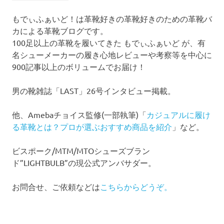
ブ
もでぃふぁいど！は革靴好きの革靴好きのための革靴バ
カによる革靴ブログです。
100足以上の革靴を履いてきた もでぃふぁいど が、有
名シューメーカーの履き心地レビューや考察等を中心に
900記事以上のボリュームでお届け！
男の靴雑誌「LAST」26号インタビュー掲載。
他、Amebaチョイス監修(一部執筆)「
カジュアルに履け
る革靴とは？プロが選ぶおすすめ商品を紹介
」など。
ビスポーク/MTM/MTOシューズブラン
ド”LIGHTBULB”の現公式アンバサダー。
お問合せ、ご依頼などは
こちらからどうぞ。