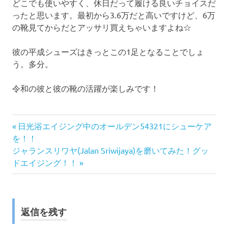
どこでも使いやすく、休日だって履ける良いチョイスだ
ったと思います。最初から3.6万だと高いですけど、6万
の靴見てからだとアッサリ買えちゃいますよね☆
彼の平成シューズはきっとこの1足となることでしょ
う。多分。
令和の彼と彼の靴の活躍が楽しみです！
前
投
日光浴エイジング中のオールデン54321にシューケア
の
を！！
稿
次
記
ジャランスリワヤ(Jalan Sriwijaya)を磨いてみた！グッ
の
事:
ドエイジング！！
ナ
記
事:
ビ
ゲ
返信を残す