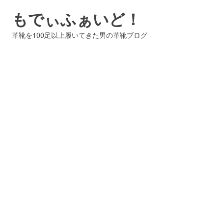
コ
もでぃふぁいど！
ン
テ
革靴を100足以上履いてきた男の革靴ブログ
ン
ツ
へ
ス
キ
ッ
プ