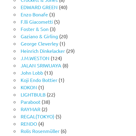
EDWARD GREEN
(40)
Enzo Bonafe
(3)
F.lli Giacometti
(5)
Foster & Son
(3)
Gaziano & Girling
(20)
George Cleverley
(1)
Heinrich Dinkelacker
(29)
J.M.WESTON
(124)
JALAN SRIWIJAYA
(8)
John Lobb
(13)
Koji Endo Bottier
(1)
KOKON
(1)
LIGHTBULB
(22)
Paraboot
(38)
RAYMAR
(2)
REGAL(TOKYO)
(5)
RENDO
(4)
Rolis Rosenmüller
(6)