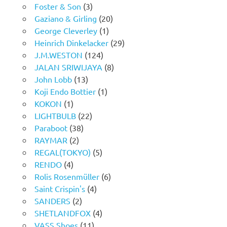
Foster & Son
(3)
Gaziano & Girling
(20)
George Cleverley
(1)
Heinrich Dinkelacker
(29)
J.M.WESTON
(124)
JALAN SRIWIJAYA
(8)
John Lobb
(13)
Koji Endo Bottier
(1)
KOKON
(1)
LIGHTBULB
(22)
Paraboot
(38)
RAYMAR
(2)
REGAL(TOKYO)
(5)
RENDO
(4)
Rolis Rosenmüller
(6)
Saint Crispin's
(4)
SANDERS
(2)
SHETLANDFOX
(4)
VASS Shoes
(11)