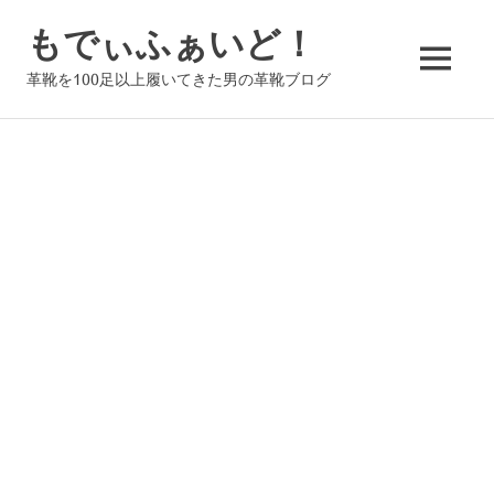
コ
もでぃふぁいど！
ン
テ
MENU
革靴を100足以上履いてきた男の革靴ブログ
ン
ツ
へ
ス
キ
ッ
プ