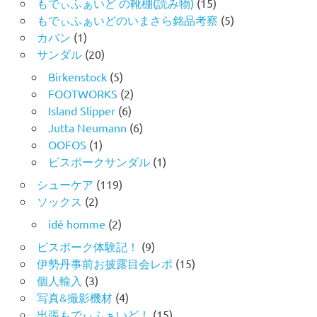
もでぃふぁいど の靴棚(読み物)
(15)
もでぃふぁいどのいまさら銘品考察
(5)
カバン
(1)
サンダル
(20)
Birkenstock
(5)
FOOTWORKS
(2)
Island Slipper
(6)
Jutta Neumann
(6)
OOFOS
(1)
ビスポークサンダル
(1)
シューケア
(119)
ソックス
(2)
idé homme
(2)
ビスポーク体験記！
(9)
伊勢丹事前お披露目会レポ
(15)
個人輸入
(3)
写真&撮影機材
(4)
出張もでぃふぁいど！
(15)