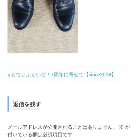
前
投
もでぃふぁいど！7周年に寄せて【since2018】
の
稿
記
事:
ナ
返信を残す
ビ
ゲ
メールアドレスが公開されることはありません。
※
が
付いている欄は必須項目です