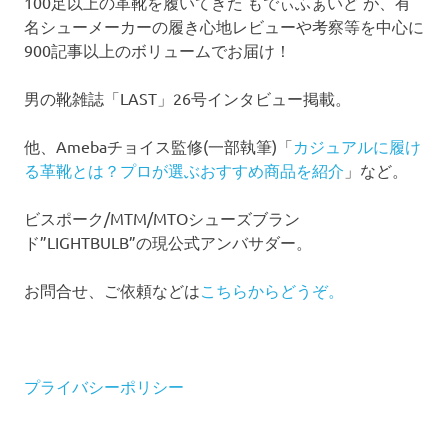
100足以上の革靴を履いてきた もでぃふぁいど が、有
名シューメーカーの履き心地レビューや考察等を中心に
900記事以上のボリュームでお届け！
男の靴雑誌「LAST」26号インタビュー掲載。
他、Amebaチョイス監修(一部執筆)「
カジュアルに履け
る革靴とは？プロが選ぶおすすめ商品を紹介
」など。
ビスポーク/MTM/MTOシューズブラン
ド”LIGHTBULB”の現公式アンバサダー。
お問合せ、ご依頼などは
こちらからどうぞ。
プライバシーポリシー