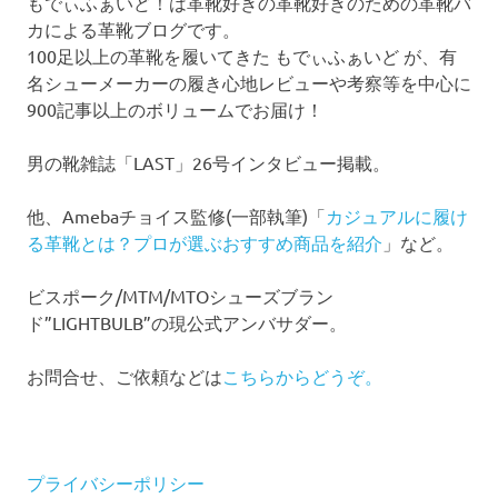
もでぃふぁいど！は革靴好きの革靴好きのための革靴バ
カによる革靴ブログです。
100足以上の革靴を履いてきた もでぃふぁいど が、有
名シューメーカーの履き心地レビューや考察等を中心に
900記事以上のボリュームでお届け！
男の靴雑誌「LAST」26号インタビュー掲載。
他、Amebaチョイス監修(一部執筆)「
カジュアルに履け
る革靴とは？プロが選ぶおすすめ商品を紹介
」など。
ビスポーク/MTM/MTOシューズブラン
ド”LIGHTBULB”の現公式アンバサダー。
お問合せ、ご依頼などは
こちらからどうぞ。
プライバシーポリシー