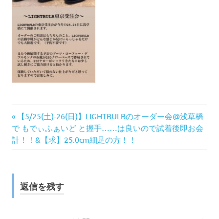
前
投
【5/25(土)-26(日)】LIGHTBULBのオーダー会@浅草橋
の
で もでぃふぁいど と握手……は良いので試着後即お会
稿
記
計！！&【求】25.0cm細足の方！！
事:
ナ
ビ
返信を残す
ゲ