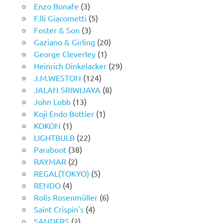
Enzo Bonafe
(3)
F.lli Giacometti
(5)
Foster & Son
(3)
Gaziano & Girling
(20)
George Cleverley
(1)
Heinrich Dinkelacker
(29)
J.M.WESTON
(124)
JALAN SRIWIJAYA
(8)
John Lobb
(13)
Koji Endo Bottier
(1)
KOKON
(1)
LIGHTBULB
(22)
Paraboot
(38)
RAYMAR
(2)
REGAL(TOKYO)
(5)
RENDO
(4)
Rolis Rosenmüller
(6)
Saint Crispin's
(4)
SANDERS
(2)