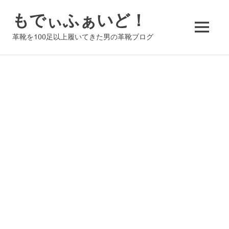
コ
もでぃふぁいど！
ン
テ
MENU
革靴を100足以上履いてきた男の革靴ブログ
ン
ツ
へ
ス
キ
ッ
プ