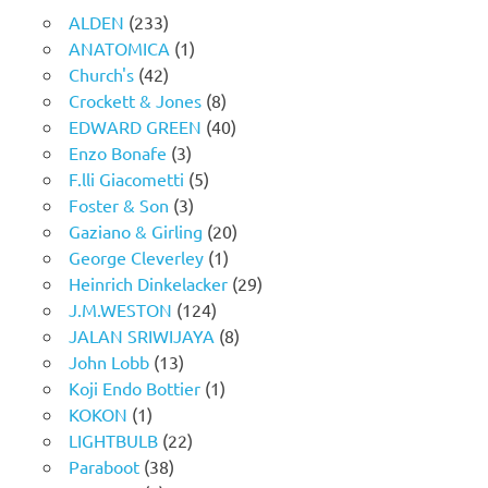
ALDEN
(233)
ANATOMICA
(1)
Church's
(42)
Crockett & Jones
(8)
EDWARD GREEN
(40)
Enzo Bonafe
(3)
F.lli Giacometti
(5)
Foster & Son
(3)
Gaziano & Girling
(20)
George Cleverley
(1)
Heinrich Dinkelacker
(29)
J.M.WESTON
(124)
JALAN SRIWIJAYA
(8)
John Lobb
(13)
Koji Endo Bottier
(1)
KOKON
(1)
LIGHTBULB
(22)
Paraboot
(38)