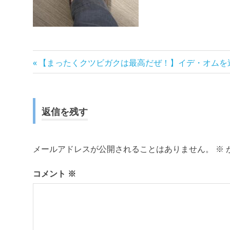
前
投
【まったくクツビガクは最高だぜ！】イデ・オムを
の
稿
記
事:
ナ
返信を残す
ビ
ゲ
メールアドレスが公開されることはありません。
※
ー
コメント
※
シ
ョ