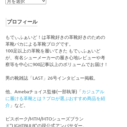
ア
ー
カ
イ
プロフィール
ブ
もでぃふぁいど！は革靴好きの革靴好きのための
革靴バカによる革靴ブログです。
100足以上の革靴を履いてきた もでぃふぁいど
が、有名シューメーカーの履き心地レビューや考
察等を中心に900記事以上のボリュームでお届け！
男の靴雑誌「LAST」26号インタビュー掲載。
他、Amebaチョイス監修(一部執筆)「
カジュアル
に履ける革靴とは？プロが選ぶおすすめ商品を紹
介
」など。
ビスポーク/MTM/MTOシューズブラン
ド”LIGHTBULB”の現公式アンバサダー。