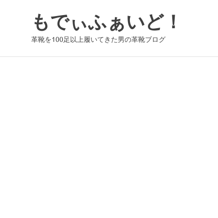
コ
もでぃふぁいど！
ン
テ
革靴を100足以上履いてきた男の革靴ブログ
ン
ツ
へ
ス
キ
ッ
プ