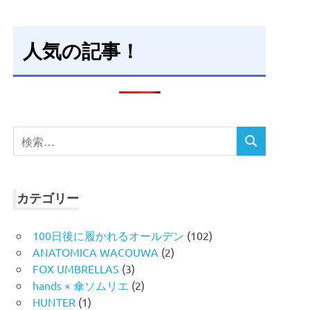
人気の記事！
検
検
索
索
対
象:
カテゴリー
100日後に履かれるオールデン
(102)
ANATOMICA WACOUWA
(2)
FOX UMBRELLAS
(3)
hands × 傘ソムリエ
(2)
HUNTER
(1)