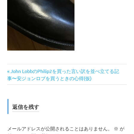
前
投
John LobbのPhilip2を買った言い訳を並べ立てる記
の
事〜安ジョンロブを買うときの心得(仮)
稿
記
事:
ナ
返信を残す
ビ
ゲ
メールアドレスが公開されることはありません。
※
が