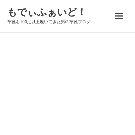
コ
もでぃふぁいど！
ン
テ
MENU
革靴を100足以上履いてきた男の革靴ブログ
ン
ツ
へ
ス
キ
ッ
プ