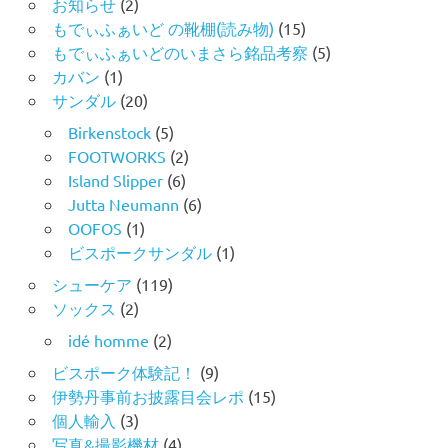
お知らせ
(2)
もでぃふぁいど の靴棚(読み物)
(15)
もでぃふぁいどのいまさら銘品考察
(5)
カバン
(1)
サンダル
(20)
Birkenstock
(5)
FOOTWORKS
(2)
Island Slipper
(6)
Jutta Neumann
(6)
OOFOS
(1)
ビスポークサンダル
(1)
シューケア
(119)
ソックス
(2)
idé homme
(2)
ビスポーク体験記！
(9)
伊勢丹事前お披露目会レポ
(15)
個人輸入
(3)
写真&撮影機材
(4)