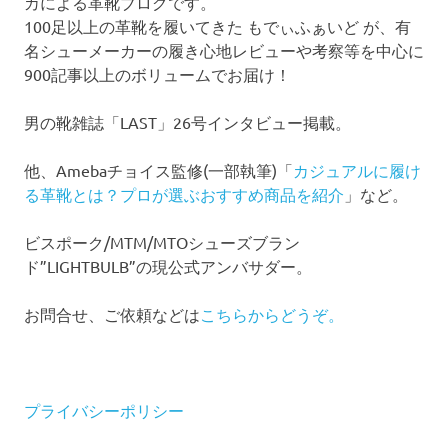
カによる革靴ブログです。
100足以上の革靴を履いてきた もでぃふぁいど が、有
名シューメーカーの履き心地レビューや考察等を中心に
900記事以上のボリュームでお届け！
男の靴雑誌「LAST」26号インタビュー掲載。
他、Amebaチョイス監修(一部執筆)「
カジュアルに履け
る革靴とは？プロが選ぶおすすめ商品を紹介
」など。
ビスポーク/MTM/MTOシューズブラン
ド”LIGHTBULB”の現公式アンバサダー。
お問合せ、ご依頼などは
こちらからどうぞ。
プライバシーポリシー