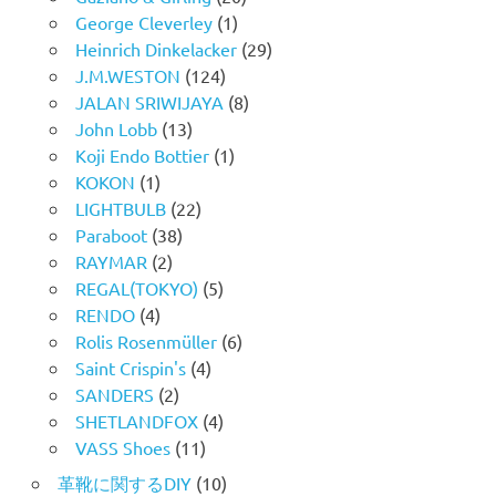
George Cleverley
(1)
Heinrich Dinkelacker
(29)
J.M.WESTON
(124)
JALAN SRIWIJAYA
(8)
John Lobb
(13)
Koji Endo Bottier
(1)
KOKON
(1)
LIGHTBULB
(22)
Paraboot
(38)
RAYMAR
(2)
REGAL(TOKYO)
(5)
RENDO
(4)
Rolis Rosenmüller
(6)
Saint Crispin's
(4)
SANDERS
(2)
SHETLANDFOX
(4)
VASS Shoes
(11)
革靴に関するDIY
(10)