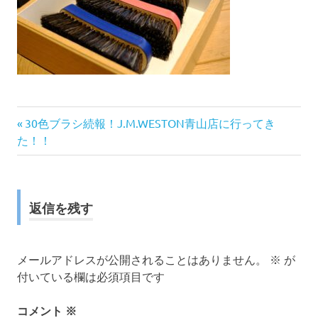
前
投
30色ブラシ続報！J.M.WESTON青山店に行ってき
の
た！！
稿
記
事:
ナ
返信を残す
ビ
ゲ
メールアドレスが公開されることはありません。
※
が
ー
付いている欄は必須項目です
シ
コメント
※