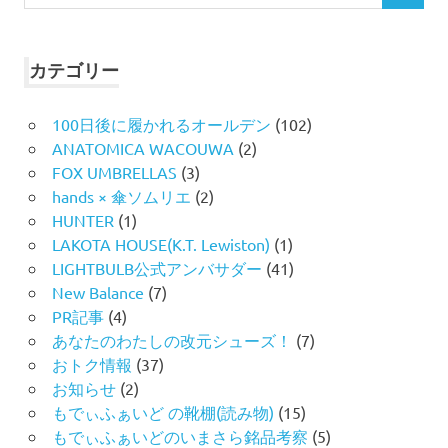
索
索
対
象:
カテゴリー
100日後に履かれるオールデン
(102)
ANATOMICA WACOUWA
(2)
FOX UMBRELLAS
(3)
hands × 傘ソムリエ
(2)
HUNTER
(1)
LAKOTA HOUSE(K.T. Lewiston)
(1)
LIGHTBULB公式アンバサダー
(41)
New Balance
(7)
PR記事
(4)
あなたのわたしの改元シューズ！
(7)
おトク情報
(37)
お知らせ
(2)
もでぃふぁいど の靴棚(読み物)
(15)
もでぃふぁいどのいまさら銘品考察
(5)