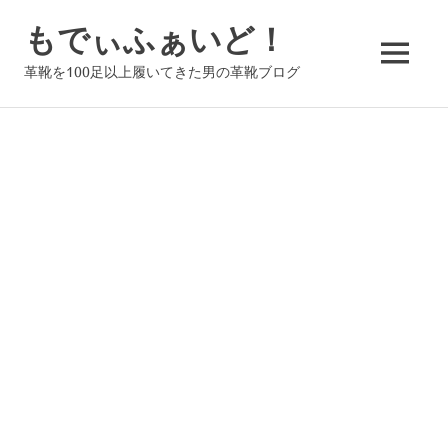
コ
もでぃふぁいど！
ン
テ
MENU
革靴を100足以上履いてきた男の革靴ブログ
ン
ツ
へ
ス
キ
ッ
プ