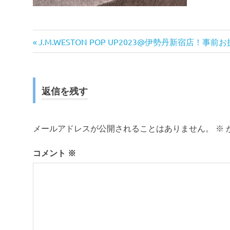
前
投
J.M.WESTON POP UP2023@伊勢丹新宿店！事
の
稿
記
事:
ナ
返信を残す
ビ
ゲ
メールアドレスが公開されることはありません。
※
ー
コメント
※
シ
ョ
ン