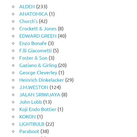
ALDEN
(233)
ANATOMICA
(1)
Church's
(42)
Crockett & Jones
(8)
EDWARD GREEN
(40)
Enzo Bonafe
(3)
F.lli Giacometti
(5)
Foster & Son
(3)
Gaziano & Girling
(20)
George Cleverley
(1)
Heinrich Dinkelacker
(29)
J.M.WESTON
(124)
JALAN SRIWIJAYA
(8)
John Lobb
(13)
Koji Endo Bottier
(1)
KOKON
(1)
LIGHTBULB
(22)
Paraboot
(38)