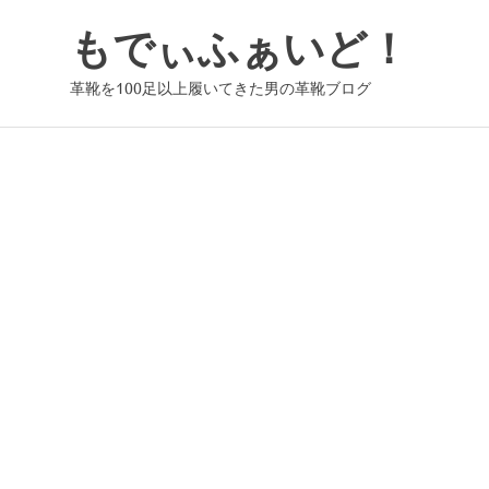
コ
もでぃふぁいど！
ン
テ
革靴を100足以上履いてきた男の革靴ブログ
ン
ツ
へ
ス
キ
ッ
プ