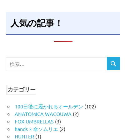
人気の記事！
検
検
索
索
対
象:
カテゴリー
100日後に履かれるオールデン
(102)
ANATOMICA WACOUWA
(2)
FOX UMBRELLAS
(3)
hands × 傘ソムリエ
(2)
HUNTER
(1)