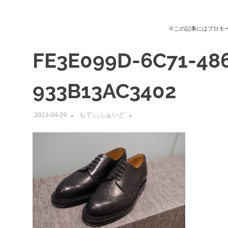
※この記事にはプロモ
FE3E099D-6C71-48
933B13AC3402
2023-04-29
もでぃふぁいど