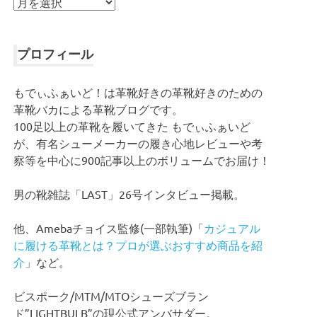
ア
ー
カ
イ
プロフィール
ブ
もでぃふぁいど！は革靴好きの革靴好きのための
革靴バカによる革靴ブログです。
100足以上の革靴を履いてきた もでぃふぁいど
が、有名シューメーカーの履き心地レビューや考
察等を中心に900記事以上のボリュームでお届け！
男の靴雑誌「LAST」26号インタビュー掲載。
他、Amebaチョイス監修(一部執筆)「
カジュアル
に履ける革靴とは？プロが選ぶおすすめ商品を紹
介
」など。
ビスポーク/MTM/MTOシューズブラン
ド”LIGHTBULB”の現公式アンバサダー。