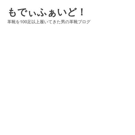
コ
もでぃふぁいど！
ン
テ
革靴を100足以上履いてきた男の革靴ブログ
ン
ツ
へ
ス
キ
ッ
プ