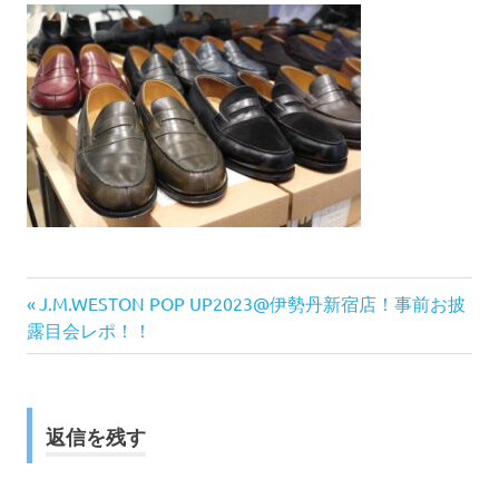
前
投
J.M.WESTON POP UP2023@伊勢丹新宿店！事前お披
の
露目会レポ！！
稿
記
事:
ナ
返信を残す
ビ
ゲ