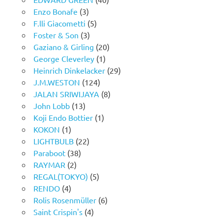
Enzo Bonafe
(3)
F.lli Giacometti
(5)
Foster & Son
(3)
Gaziano & Girling
(20)
George Cleverley
(1)
Heinrich Dinkelacker
(29)
J.M.WESTON
(124)
JALAN SRIWIJAYA
(8)
John Lobb
(13)
Koji Endo Bottier
(1)
KOKON
(1)
LIGHTBULB
(22)
Paraboot
(38)
RAYMAR
(2)
REGAL(TOKYO)
(5)
RENDO
(4)
Rolis Rosenmüller
(6)
Saint Crispin's
(4)