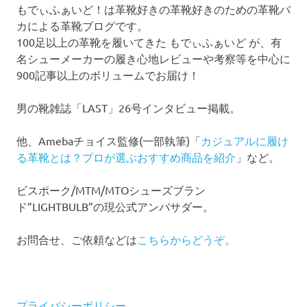
もでぃふぁいど！は革靴好きの革靴好きのための革靴バ
カによる革靴ブログです。
100足以上の革靴を履いてきた もでぃふぁいど が、有
名シューメーカーの履き心地レビューや考察等を中心に
900記事以上のボリュームでお届け！
男の靴雑誌「LAST」26号インタビュー掲載。
他、Amebaチョイス監修(一部執筆)「
カジュアルに履け
る革靴とは？プロが選ぶおすすめ商品を紹介
」など。
ビスポーク/MTM/MTOシューズブラン
ド”LIGHTBULB”の現公式アンバサダー。
お問合せ、ご依頼などは
こちらからどうぞ。
プライバシーポリシー