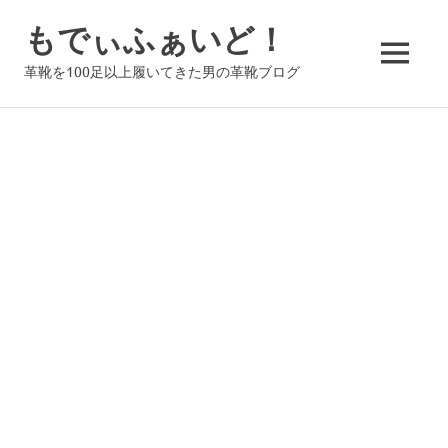
コ
もでぃふぁいど！
ン
テ
MENU
革靴を100足以上履いてきた男の革靴ブログ
ン
ツ
へ
ス
キ
ッ
プ