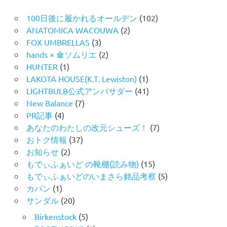
100日後に履かれるオールデン
(102)
ANATOMICA WACOUWA
(2)
FOX UMBRELLAS
(3)
hands × 傘ソムリエ
(2)
HUNTER
(1)
LAKOTA HOUSE(K.T. Lewiston)
(1)
LIGHTBULB公式アンバサダー
(41)
New Balance
(7)
PR記事
(4)
あなたのわたしの改元シューズ！
(7)
おトク情報
(37)
お知らせ
(2)
もでぃふぁいど の靴棚(読み物)
(15)
もでぃふぁいどのいまさら銘品考察
(5)
カバン
(1)
サンダル
(20)
Birkenstock
(5)