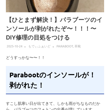
【ひとまず解決！】パラブーツのイ
ンソールが剥がれたぞ〜！！！〜
DIY修理の目処をつける
2025-10-24
もでぃふぁいど
PARABOOT
,
革靴
どうすっかな〜〜！！
Parabootのインソールが！
剥がれた！
すこし肌寒い日が出てきて、しかも雨がちなものだか
ら、パラブーツのフォトンの出番が増しています。