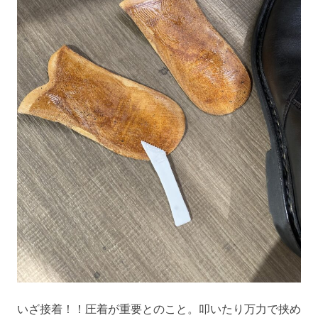
いざ接着！！圧着が重要とのこと。叩いたり万力で挟め