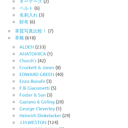
キーケース
(2)
ベルト
(6)
名刺入れ
(3)
財布
(6)
革質写真比較！
(7)
革靴
(618)
ALDEN
(233)
ANATOMICA
(1)
Church's
(42)
Crockett & Jones
(8)
EDWARD GREEN
(40)
Enzo Bonafe
(3)
F.lli Giacometti
(5)
Foster & Son
(3)
Gaziano & Girling
(20)
George Cleverley
(1)
Heinrich Dinkelacker
(29)
J.M.WESTON
(124)