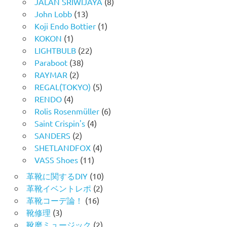
JALAN SRIWIJAYA
(8)
John Lobb
(13)
Koji Endo Bottier
(1)
KOKON
(1)
LIGHTBULB
(22)
Paraboot
(38)
RAYMAR
(2)
REGAL(TOKYO)
(5)
RENDO
(4)
Rolis Rosenmüller
(6)
Saint Crispin's
(4)
SANDERS
(2)
SHETLANDFOX
(4)
VASS Shoes
(11)
革靴に関するDIY
(10)
革靴イベントレポ
(2)
革靴コーデ論！
(16)
靴修理
(3)
靴磨ミュージック
(2)