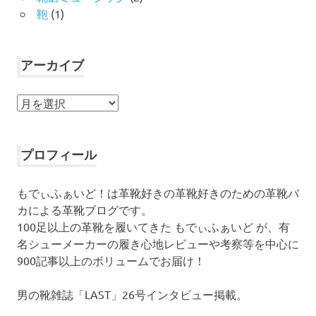
鞄
(1)
アーカイブ
ア
ー
カ
イ
プロフィール
ブ
もでぃふぁいど！は革靴好きの革靴好きのための革靴バ
カによる革靴ブログです。
100足以上の革靴を履いてきた もでぃふぁいど が、有
名シューメーカーの履き心地レビューや考察等を中心に
900記事以上のボリュームでお届け！
男の靴雑誌「LAST」26号インタビュー掲載。