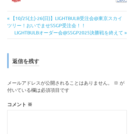
前
投
【10/25(土)-26(日)】LIGHTBULB受注会@東京スカイ
の
ツリー！おいでませSSGP受注会！！
稿
記
次
LIGHTBULBオーダー会@SSGP2025決勝戦を終えて
事:
の
ナ
記
事:
ビ
返信を残す
ゲ
ー
メールアドレスが公開されることはありません。
※
が
付いている欄は必須項目です
シ
コメント
※
ョ
ン