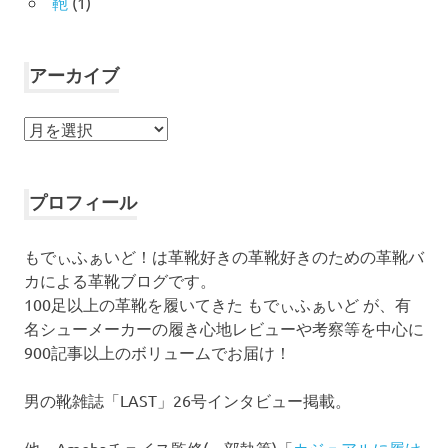
鞄
(1)
アーカイブ
ア
ー
カ
イ
プロフィール
ブ
もでぃふぁいど！は革靴好きの革靴好きのための革靴バ
カによる革靴ブログです。
100足以上の革靴を履いてきた もでぃふぁいど が、有
名シューメーカーの履き心地レビューや考察等を中心に
900記事以上のボリュームでお届け！
男の靴雑誌「LAST」26号インタビュー掲載。
他、Amebaチョイス監修(一部執筆)「
カジュアルに履け