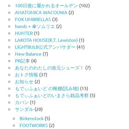
100日後に履かれるオールデン
(102)
ANATOMICA WACOUWA
(2)
FOX UMBRELLAS
(3)
hands × 傘ソムリエ
(2)
HUNTER
(1)
LAKOTA HOUSE(K.T. Lewiston)
(1)
LIGHTBULB公式アンバサダー
(41)
New Balance
(7)
PR記事
(4)
あなたのわたしの改元シューズ！
(7)
おトク情報
(37)
お知らせ
(2)
もでぃふぁいど の靴棚(読み物)
(15)
もでぃふぁいどのいまさら銘品考察
(5)
カバン
(1)
サンダル
(20)
Birkenstock
(5)
FOOTWORKS
(2)