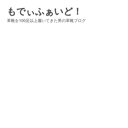
コ
もでぃふぁいど！
ン
テ
革靴を100足以上履いてきた男の革靴ブログ
ン
ツ
へ
ス
キ
ッ
プ