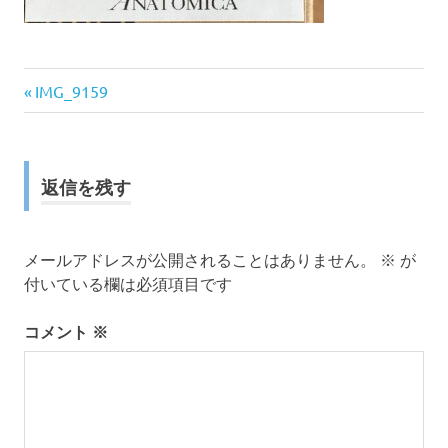
前
投
IMG_9159
の
稿
記
事:
ナ
返信を残す
ビ
ゲ
メールアドレスが公開されることはありません。
※
が
付いている欄は必須項目です
ー
コメント
※
シ
ョ
ン