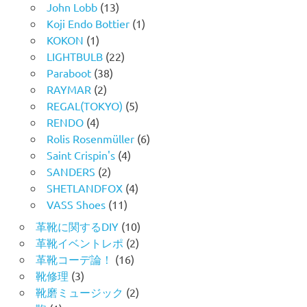
John Lobb
(13)
Koji Endo Bottier
(1)
KOKON
(1)
LIGHTBULB
(22)
Paraboot
(38)
RAYMAR
(2)
REGAL(TOKYO)
(5)
RENDO
(4)
Rolis Rosenmüller
(6)
Saint Crispin's
(4)
SANDERS
(2)
SHETLANDFOX
(4)
VASS Shoes
(11)
革靴に関するDIY
(10)
革靴イベントレポ
(2)
革靴コーデ論！
(16)
靴修理
(3)
靴磨ミュージック
(2)