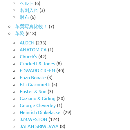
ベルト
(6)
名刺入れ
(3)
財布
(6)
革質写真比較！
(7)
革靴
(618)
ALDEN
(233)
ANATOMICA
(1)
Church's
(42)
Crockett & Jones
(8)
EDWARD GREEN
(40)
Enzo Bonafe
(3)
F.lli Giacometti
(5)
Foster & Son
(3)
Gaziano & Girling
(20)
George Cleverley
(1)
Heinrich Dinkelacker
(29)
J.M.WESTON
(124)
JALAN SRIWIJAYA
(8)