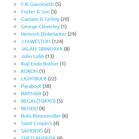
F.lli Giacometti
(5)
Foster & Son
(3)
Gaziano & Girling
(20)
George Cleverley
(1)
Heinrich Dinkelacker
(29)
J.M.WESTON
(124)
JALAN SRIWIJAYA
(8)
John Lobb
(13)
Koji Endo Bottier
(1)
KOKON
(1)
LIGHTBULB
(22)
Paraboot
(38)
RAYMAR
(2)
REGAL(TOKYO)
(5)
RENDO
(4)
Rolis Rosenmüller
(6)
Saint Crispin's
(4)
SANDERS
(2)
SHETLANDFOX
(4)