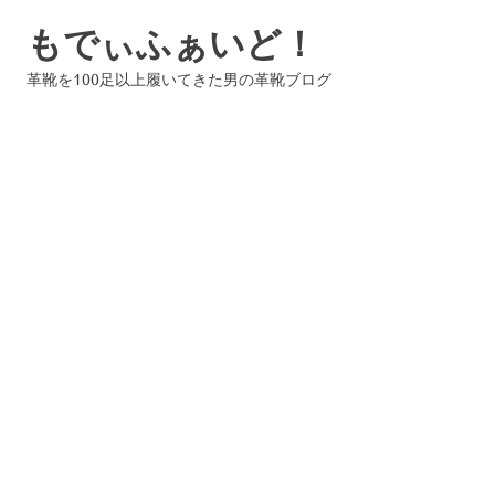
コ
もでぃふぁいど！
ン
テ
革靴を100足以上履いてきた男の革靴ブログ
ン
ツ
へ
ス
キ
ッ
プ