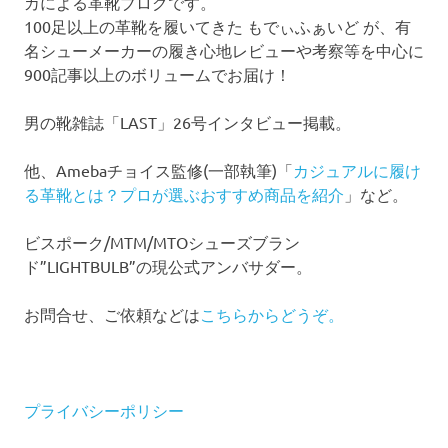
カによる革靴ブログです。
100足以上の革靴を履いてきた もでぃふぁいど が、有
名シューメーカーの履き心地レビューや考察等を中心に
900記事以上のボリュームでお届け！
男の靴雑誌「LAST」26号インタビュー掲載。
他、Amebaチョイス監修(一部執筆)「
カジュアルに履け
る革靴とは？プロが選ぶおすすめ商品を紹介
」など。
ビスポーク/MTM/MTOシューズブラン
ド”LIGHTBULB”の現公式アンバサダー。
お問合せ、ご依頼などは
こちらからどうぞ。
プライバシーポリシー