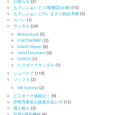
お知らせ
(2)
もでぃふぁいど の靴棚(読み物)
(15)
もでぃふぁいどのいまさら銘品考察
(5)
カバン
(1)
サンダル
(20)
Birkenstock
(5)
FOOTWORKS
(2)
Island Slipper
(6)
Jutta Neumann
(6)
OOFOS
(1)
ビスポークサンダル
(1)
シューケア
(119)
ソックス
(2)
idé homme
(2)
ビスポーク体験記！
(9)
伊勢丹事前お披露目会レポ
(15)
個人輸入
(3)
写真&撮影機材
(4)