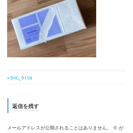
前
投
IMG_9158
の
稿
記
事:
ナ
返信を残す
ビ
ゲ
メールアドレスが公開されることはありません。
※
が