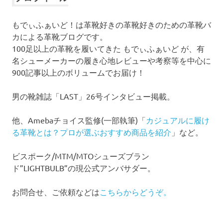
ブ
もでぃふぁいど！は革靴好きの革靴好きのための革靴バ
カによる革靴ブログです。
100足以上の革靴を履いてきた もでぃふぁいど が、有
名シューメーカーの履き心地レビューや考察等を中心に
900記事以上のボリュームでお届け！
男の靴雑誌「LAST」26号インタビュー掲載。
他、Amebaチョイス監修(一部執筆)「
カジュアルに履け
る革靴とは？プロが選ぶおすすめ商品を紹介
」など。
ビスポーク/MTM/MTOシューズブラン
ド”LIGHTBULB”の現公式アンバサダー。
お問合せ、ご依頼などは
こちらからどうぞ。