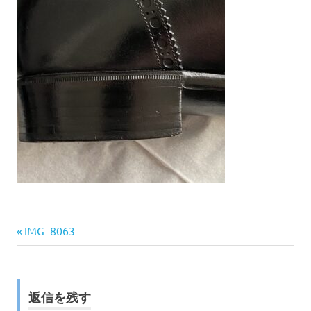
前
投
IMG_8063
の
稿
記
事:
ナ
返信を残す