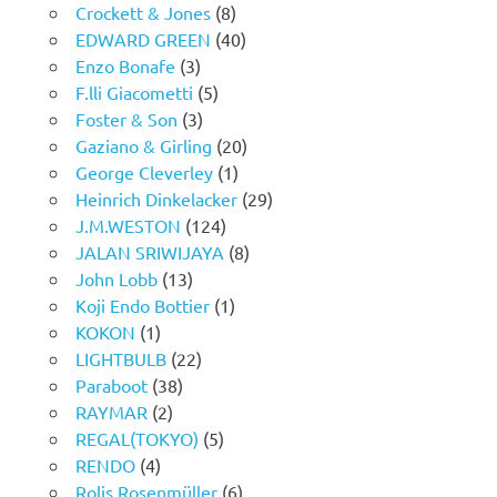
Crockett & Jones
(8)
EDWARD GREEN
(40)
Enzo Bonafe
(3)
F.lli Giacometti
(5)
Foster & Son
(3)
Gaziano & Girling
(20)
George Cleverley
(1)
Heinrich Dinkelacker
(29)
J.M.WESTON
(124)
JALAN SRIWIJAYA
(8)
John Lobb
(13)
Koji Endo Bottier
(1)
KOKON
(1)
LIGHTBULB
(22)
Paraboot
(38)
RAYMAR
(2)
REGAL(TOKYO)
(5)
RENDO
(4)
Rolis Rosenmüller
(6)