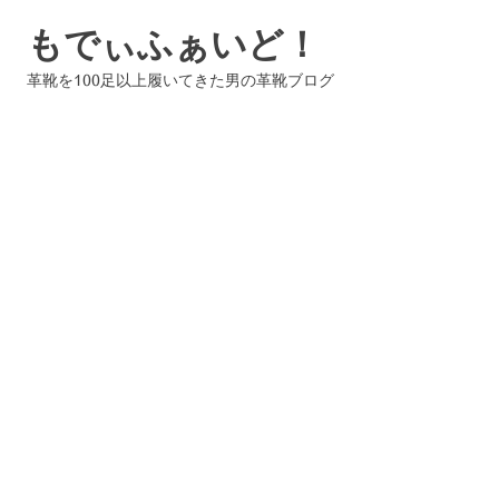
コ
もでぃふぁいど！
ン
テ
革靴を100足以上履いてきた男の革靴ブログ
ン
ツ
へ
ス
キ
ッ
プ