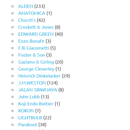
ALDEN
(233)
ANATOMICA
(1)
Church's
(42)
Crockett & Jones
(8)
EDWARD GREEN
(40)
Enzo Bonafe
(3)
F.lli Giacometti
(5)
Foster & Son
(3)
Gaziano & Girling
(20)
George Cleverley
(1)
Heinrich Dinkelacker
(29)
J.M.WESTON
(124)
JALAN SRIWIJAYA
(8)
John Lobb
(13)
Koji Endo Bottier
(1)
KOKON
(1)
LIGHTBULB
(22)
Paraboot
(38)