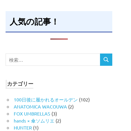
人気の記事！
検
検
索
索
対
象:
カテゴリー
100日後に履かれるオールデン
(102)
ANATOMICA WACOUWA
(2)
FOX UMBRELLAS
(3)
hands × 傘ソムリエ
(2)
HUNTER
(1)