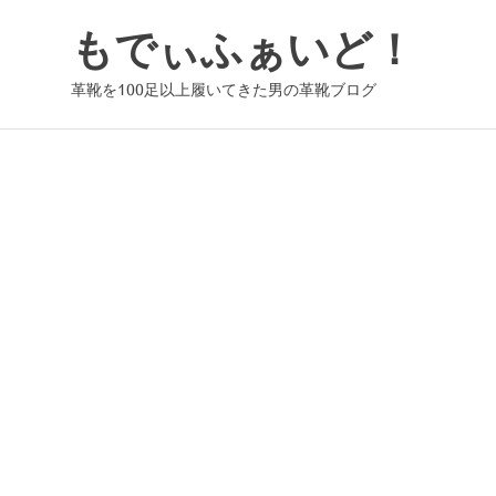
コ
もでぃふぁいど！
ン
テ
革靴を100足以上履いてきた男の革靴ブログ
ン
ツ
へ
ス
キ
ッ
プ