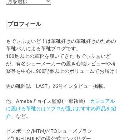
ア
ー
カ
イ
プロフィール
ブ
もでぃふぁいど！は革靴好きの革靴好きのための
革靴バカによる革靴ブログです。
100足以上の革靴を履いてきた もでぃふぁいど
が、有名シューメーカーの履き心地レビューや考
察等を中心に900記事以上のボリュームでお届け！
男の靴雑誌「LAST」26号インタビュー掲載。
他、Amebaチョイス監修(一部執筆)「
カジュアル
に履ける革靴とは？プロが選ぶおすすめ商品を紹
介
」など。
ビスポーク/MTM/MTOシューズブラン
ド”LIGHTBULB”の現公式アンバサダー。