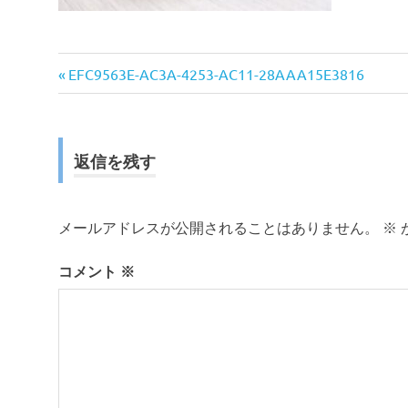
前
投
EFC9563E-AC3A-4253-AC11-28AAA15E3816
の
稿
記
事:
ナ
返信を残す
ビ
ゲ
メールアドレスが公開されることはありません。
※
ー
コメント
※
シ
ョ
ン