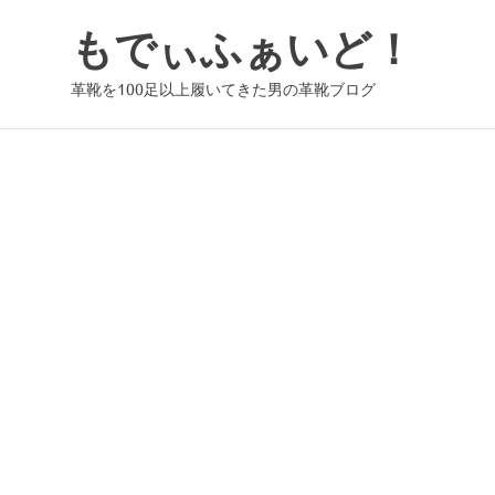
コ
もでぃふぁいど！
ン
テ
革靴を100足以上履いてきた男の革靴ブログ
ン
ツ
へ
ス
キ
ッ
プ