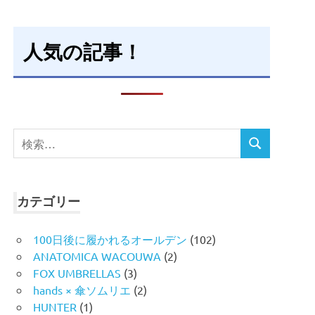
人気の記事！
検
検
索
索
対
象:
カテゴリー
100日後に履かれるオールデン
(102)
ANATOMICA WACOUWA
(2)
FOX UMBRELLAS
(3)
hands × 傘ソムリエ
(2)
HUNTER
(1)