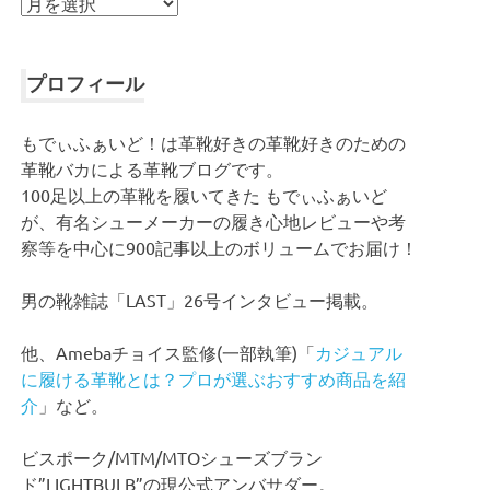
ア
ー
カ
イ
プロフィール
ブ
もでぃふぁいど！は革靴好きの革靴好きのための
革靴バカによる革靴ブログです。
100足以上の革靴を履いてきた もでぃふぁいど
が、有名シューメーカーの履き心地レビューや考
察等を中心に900記事以上のボリュームでお届け！
男の靴雑誌「LAST」26号インタビュー掲載。
他、Amebaチョイス監修(一部執筆)「
カジュアル
に履ける革靴とは？プロが選ぶおすすめ商品を紹
介
」など。
ビスポーク/MTM/MTOシューズブラン
ド”LIGHTBULB”の現公式アンバサダー。