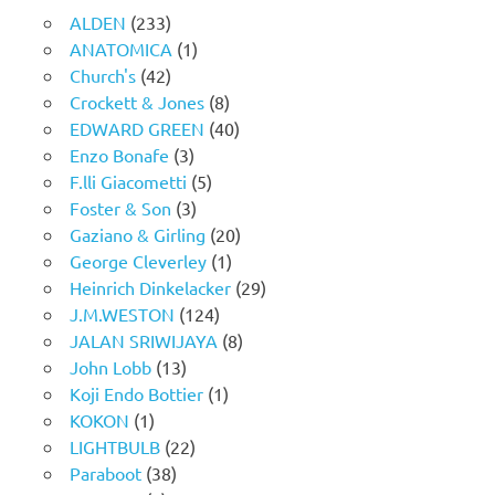
ALDEN
(233)
ANATOMICA
(1)
Church's
(42)
Crockett & Jones
(8)
EDWARD GREEN
(40)
Enzo Bonafe
(3)
F.lli Giacometti
(5)
Foster & Son
(3)
Gaziano & Girling
(20)
George Cleverley
(1)
Heinrich Dinkelacker
(29)
J.M.WESTON
(124)
JALAN SRIWIJAYA
(8)
John Lobb
(13)
Koji Endo Bottier
(1)
KOKON
(1)
LIGHTBULB
(22)
Paraboot
(38)