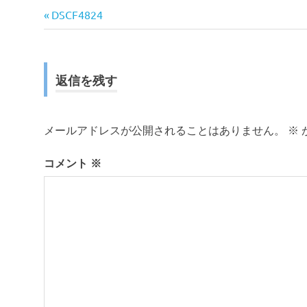
前
投
DSCF4824
の
稿
記
事:
ナ
返信を残す
ビ
ゲ
メールアドレスが公開されることはありません。
※
ー
コメント
※
シ
ョ
ン