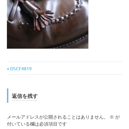
前
投
DSCF4819
の
稿
記
事:
ナ
返信を残す
ビ
ゲ
メールアドレスが公開されることはありません。
※
が
付いている欄は必須項目です