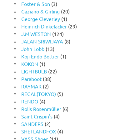
Foster & Son
(3)
Gaziano & Girling
(20)
George Cleverley
(1)
Heinrich Dinkelacker
(29)
J.M.WESTON
(124)
JALAN SRIWIJAYA
(8)
John Lobb
(13)
Koji Endo Bottier
(1)
KOKON
(1)
LIGHTBULB
(22)
Paraboot
(38)
RAYMAR
(2)
REGAL(TOKYO)
(5)
RENDO
(4)
Rolis Rosenmüller
(6)
Saint Crispin's
(4)
SANDERS
(2)
SHETLANDFOX
(4)
VASS Shoes
(11)