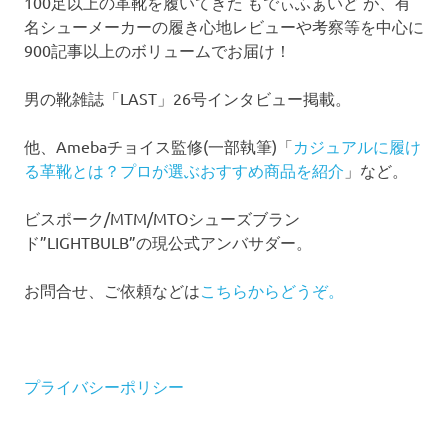
100足以上の革靴を履いてきた もでぃふぁいど が、有
名シューメーカーの履き心地レビューや考察等を中心に
900記事以上のボリュームでお届け！
男の靴雑誌「LAST」26号インタビュー掲載。
他、Amebaチョイス監修(一部執筆)「
カジュアルに履け
る革靴とは？プロが選ぶおすすめ商品を紹介
」など。
ビスポーク/MTM/MTOシューズブラン
ド”LIGHTBULB”の現公式アンバサダー。
お問合せ、ご依頼などは
こちらからどうぞ。
プライバシーポリシー