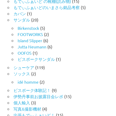
もでぃふぁいど の靴棚(読み物)
(15)
もでぃふぁいどのいまさら銘品考察
(5)
カバン
(1)
サンダル
(20)
Birkenstock
(5)
FOOTWORKS
(2)
Island Slipper
(6)
Jutta Neumann
(6)
OOFOS
(1)
ビスポークサンダル
(1)
シューケア
(119)
ソックス
(2)
idé homme
(2)
ビスポーク体験記！
(9)
伊勢丹事前お披露目会レポ
(15)
個人輸入
(3)
写真&撮影機材
(4)
出張もでぃふぁいど！
(15)