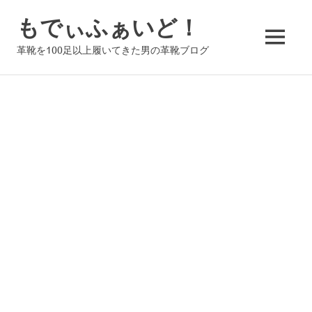
コ
もでぃふぁいど！
ン
テ
MENU
革靴を100足以上履いてきた男の革靴ブログ
ン
ツ
へ
ス
キ
ッ
プ