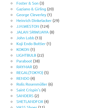
Foster & Son
(3)
Gaziano & Girling
(20)
George Cleverley
(1)
Heinrich Dinkelacker
(29)
J.M.WESTON
(124)
JALAN SRIWIJAYA
(8)
John Lobb
(13)
Koji Endo Bottier
(1)
KOKON
(1)
LIGHTBULB
(22)
Paraboot
(38)
RAYMAR
(2)
REGAL(TOKYO)
(5)
RENDO
(4)
Rolis Rosenmüller
(6)
Saint Crispin's
(4)
SANDERS
(2)
SHETLANDFOX
(4)
VASS Shoes
(11)