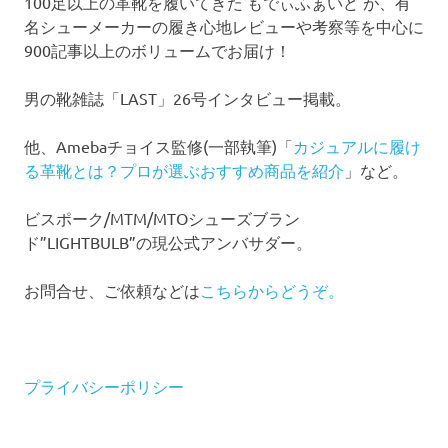
100足以上の革靴を履いてきた もでぃふぁいど が、有
名シューメーカーの履き心地レビューや考察等を中心に
900記事以上のボリュームでお届け！
男の靴雑誌「LAST」26号インタビュー掲載。
他、Amebaチョイス監修(一部執筆)「
カジュアルに履け
る革靴とは？プロが選ぶおすすめ商品を紹介
」など。
ビスポーク/MTM/MTOシューズブラン
ド”LIGHTBULB”の現公式アンバサダー。
お問合せ、ご依頼などは
こちらからどうぞ。
プライバシーポリシー