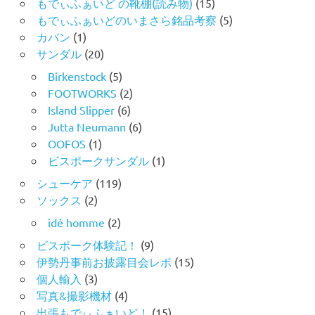
もでぃふぁいど の靴棚(読み物)
(15)
もでぃふぁいどのいまさら銘品考察
(5)
カバン
(1)
サンダル
(20)
Birkenstock
(5)
FOOTWORKS
(2)
Island Slipper
(6)
Jutta Neumann
(6)
OOFOS
(1)
ビスポークサンダル
(1)
シューケア
(119)
ソックス
(2)
idé homme
(2)
ビスポーク体験記！
(9)
伊勢丹事前お披露目会レポ
(15)
個人輸入
(3)
写真&撮影機材
(4)
出張もでぃふぁいど！
(15)