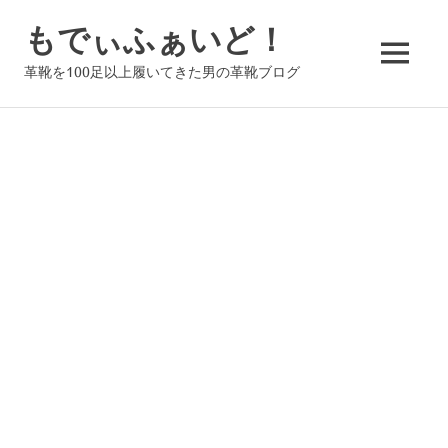
コ
もでぃふぁいど！
ン
テ
MENU
革靴を100足以上履いてきた男の革靴ブログ
ン
ツ
へ
ス
キ
ッ
プ