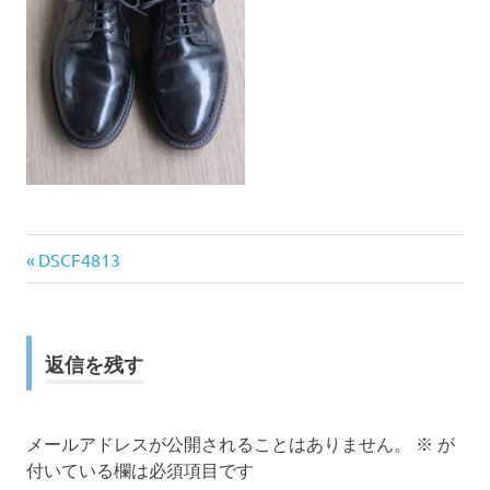
前
投
DSCF4813
の
稿
記
事:
ナ
返信を残す
ビ
ゲ
メールアドレスが公開されることはありません。
※
が
付いている欄は必須項目です