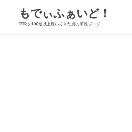
コ
もでぃふぁいど！
ン
テ
革靴を100足以上履いてきた男の革靴ブログ
ン
ツ
へ
ス
キ
ッ
プ