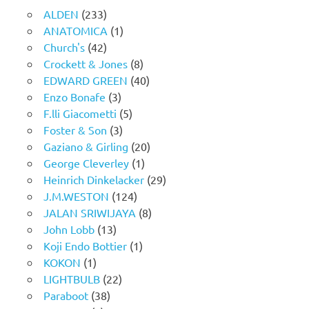
ALDEN
(233)
ANATOMICA
(1)
Church's
(42)
Crockett & Jones
(8)
EDWARD GREEN
(40)
Enzo Bonafe
(3)
F.lli Giacometti
(5)
Foster & Son
(3)
Gaziano & Girling
(20)
George Cleverley
(1)
Heinrich Dinkelacker
(29)
J.M.WESTON
(124)
JALAN SRIWIJAYA
(8)
John Lobb
(13)
Koji Endo Bottier
(1)
KOKON
(1)
LIGHTBULB
(22)
Paraboot
(38)