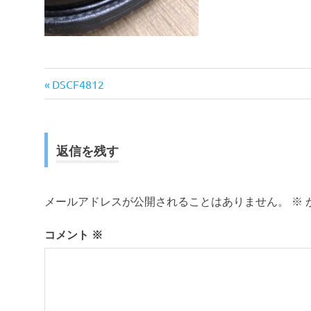
前
投
DSCF4812
の
稿
記
事:
ナ
返信を残す
ビ
ゲ
メールアドレスが公開されることはありません。
※
ー
コメント
※
シ
ョ