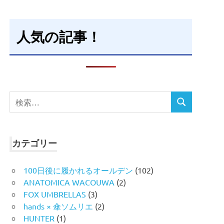
人気の記事！
検
検
索
索
対
象:
カテゴリー
100日後に履かれるオールデン
(102)
ANATOMICA WACOUWA
(2)
FOX UMBRELLAS
(3)
hands × 傘ソムリエ
(2)
HUNTER
(1)