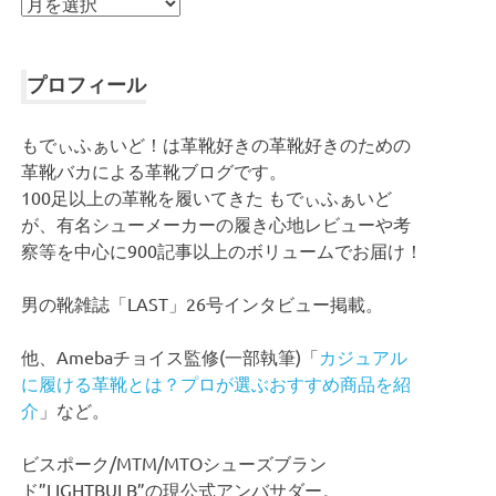
ア
ー
カ
イ
プロフィール
ブ
もでぃふぁいど！は革靴好きの革靴好きのための
革靴バカによる革靴ブログです。
100足以上の革靴を履いてきた もでぃふぁいど
が、有名シューメーカーの履き心地レビューや考
察等を中心に900記事以上のボリュームでお届け！
男の靴雑誌「LAST」26号インタビュー掲載。
他、Amebaチョイス監修(一部執筆)「
カジュアル
に履ける革靴とは？プロが選ぶおすすめ商品を紹
介
」など。
ビスポーク/MTM/MTOシューズブラン
ド”LIGHTBULB”の現公式アンバサダー。