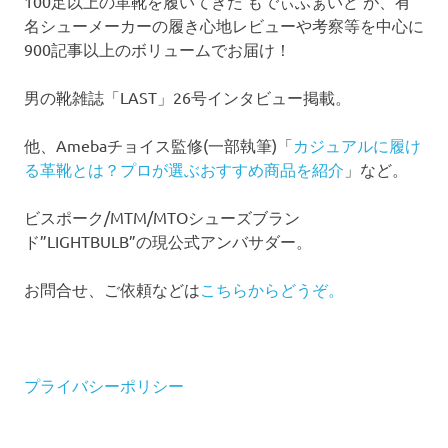
100足以上の革靴を履いてきた もでぃふぁいど が、有
名シューメーカーの履き心地レビューや考察等を中心に
900記事以上のボリュームでお届け！
男の靴雑誌「LAST」26号インタビュー掲載。
他、Amebaチョイス監修(一部執筆)「
カジュアルに履け
る革靴とは？プロが選ぶおすすめ商品を紹介
」など。
ビスポーク/MTM/MTOシューズブラン
ド”LIGHTBULB”の現公式アンバサダー。
お問合せ、ご依頼などは
こちらからどうぞ。
プライバシーポリシー