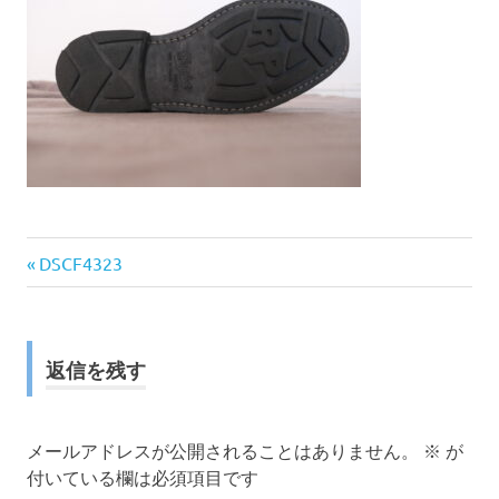
前
投
DSCF4323
の
稿
記
事:
ナ
返信を残す
ビ
ゲ
メールアドレスが公開されることはありません。
※
が
付いている欄は必須項目です