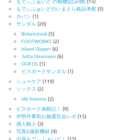
もでぃふぁいど の靴棚(読み物)
(15)
もでぃふぁいどのいまさら銘品考察
(5)
カバン
(1)
サンダル
(20)
Birkenstock
(5)
FOOTWORKS
(2)
Island Slipper
(6)
Jutta Neumann
(6)
OOFOS
(1)
ビスポークサンダル
(1)
シューケア
(119)
ソックス
(2)
idé homme
(2)
ビスポーク体験記！
(9)
伊勢丹事前お披露目会レポ
(15)
個人輸入
(3)
写真&撮影機材
(4)
出張もでぃふぁいど！
(15)