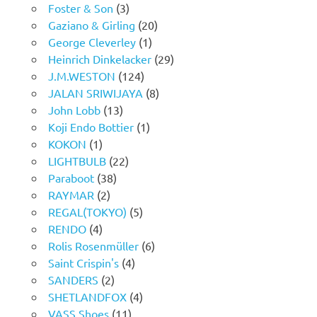
Foster & Son
(3)
Gaziano & Girling
(20)
George Cleverley
(1)
Heinrich Dinkelacker
(29)
J.M.WESTON
(124)
JALAN SRIWIJAYA
(8)
John Lobb
(13)
Koji Endo Bottier
(1)
KOKON
(1)
LIGHTBULB
(22)
Paraboot
(38)
RAYMAR
(2)
REGAL(TOKYO)
(5)
RENDO
(4)
Rolis Rosenmüller
(6)
Saint Crispin's
(4)
SANDERS
(2)
SHETLANDFOX
(4)
VASS Shoes
(11)