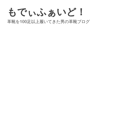
コ
もでぃふぁいど！
ン
テ
革靴を100足以上履いてきた男の革靴ブログ
ン
ツ
へ
ス
キ
ッ
プ